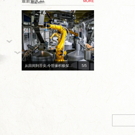
最新资讯
MORE
总台×今世缘官宣！李宇春、...
1
/5
08000086
《今世缘通讯》第九期1、4版