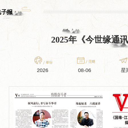
电子报
2025年《今世缘通
2026
08-06
星