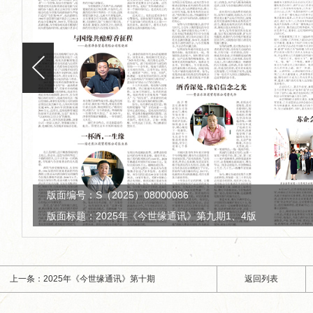
版面编号：S（2025）08000086
版面标题：2025年《今世缘通讯》第九期2、3版
上一条：2025年《今世缘通讯》第十期
返回列表