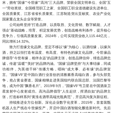
米，拥有“国缘”“今世缘”“高沟”三大品牌。荣获全国文明单位、全国“五
一”劳动奖状、全国模范职工之家、全国职工职业道德建设先进单位、
全国质量奖、江苏省省长质量奖、江苏制造突出贡献奖、农业产业化
国家重点龙头企业等荣誉。
公司始终坚持“打造品牌、以质取胜、文化营销、数字赋能、人才
强企”基础战略，培育、积淀发展优势，创造战略有利条件，提升核心
竞争力，引领高质量发展。2024年，公司实现营业收入115.44亿元，
同比增长14.32%。
致力打造缘文化品牌。坚定不移以“缘”为核心，以酒结缘，以缘兴
酒，持之以恒打造有温度、有高度、有特色的缘文化品牌。今世缘品
牌倡导“今世有缘，相伴永远”的品牌主张，创造品牌信仰，缔造品牌忠
诚，传递“温暖”“美好”的品牌内涵。“国缘”品牌坚持“与大事结缘，同成
功相伴，为英雄干杯”传播方略，唱响“成大事、必有缘”的品牌宣
言。“国缘V9”是中国白酒行业首创的清雅酱香高端白酒，参与头部竞
争，抢占黄金赛道。国缘相继走进美国纽约联合国总部、法国巴黎等
地，成为中国“飘香名片”。2019年9月，“国缘V9”号卫星在中国酒泉卫
星发射中心发射成功。高沟品牌倡导“人生起伏，挥洒自如”的品牌主
张，打造标样系列“黄淮名酒带高端光瓶典范”，开启高沟复兴新征程。
持续推进全方位创新。深化企业数字化变革，2015年，首套装甑
机器人生产线在今世缘投产，开启中国白酒智能化酿造新时代。先后