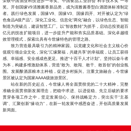
荣获中国酒业科技进步一等奖、中国食品工业协会“科学技术奖”一等
奖。开创国缘V9清雅酱香新品类，成为清雅酱香型白酒团体标准制定
者。践行绿色发展，国缘V9、国缘V3、国缘四开、对开被认定为“绿
色食品A级产品”。深化工业化、信息化“两化”融合，以绿色生态、智能
制造为突破点，建设智慧工厂。以“智改数转”为抓手，启动总投资超百
亿元的技改扩能项目，进一步提升产能和夯实品质基础。深化卓越绩
效管理模式，探索出具有今世缘特色的管理之路。
致力营造最具吸引力的精神家园。以党建文化和社会主义核心价
值观引领企业文化，深化“汇缘聚福，共建共享”的幸福观，让员工获得
感、幸福感、安全感成色更足。推进“十百千人才计划”。坚持以奋斗者
为本，构建多维激励体系，营造“敢为、敢闯、敢干、敢首创”的创业氛
围。发展酿酒原粮本土种植，促进乡村振兴。注重文旅融合，今世缘
景区被认定为国家AAAA级旅游景区。
站在新的历史起点，今世缘人将全面贯彻党的二十大精神，完整
准确全面贯彻新发展理念，把稳中求进、以进促稳、先立后破的要求
贯穿各项工作之中，坚定发展信心、保持战略定力，突出实干“主基
调”、汇聚创新“缘动力”，在新一轮发展中感恩奋进，开创高质量发展
新局面。