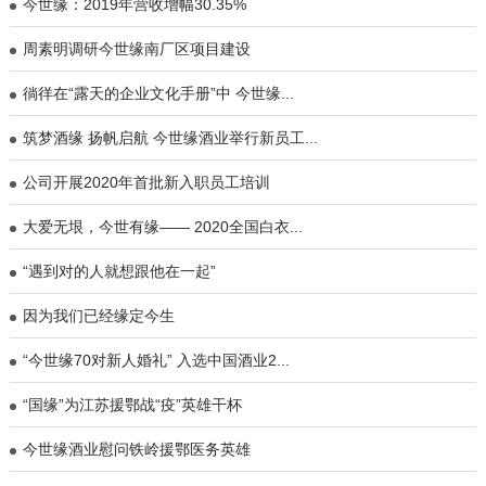
今世缘：2019年营收增幅30.35%
周素明调研今世缘南厂区项目建设
徜徉在“露天的企业文化手册”中 今世缘...
筑梦酒缘 扬帆启航 今世缘酒业举行新员工...
公司开展2020年首批新入职员工培训
大爱无垠，今世有缘—— 2020全国白衣...
“遇到对的人就想跟他在一起”
因为我们已经缘定今生
“今世缘70对新人婚礼” 入选中国酒业2...
“国缘”为江苏援鄂战“疫”英雄干杯
今世缘酒业慰问铁岭援鄂医务英雄