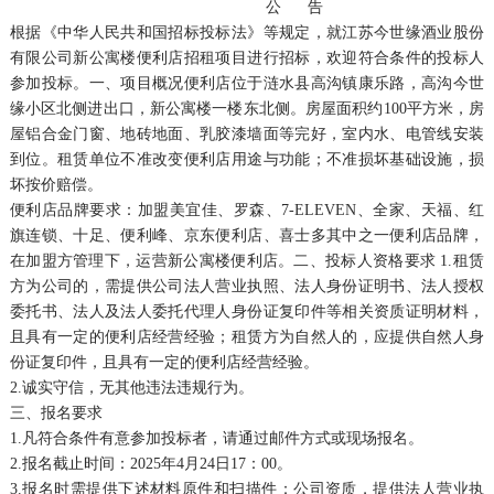
公 告
根据《中华人民共和国招标投标法》等规定，就江苏今世缘酒业股份
有限公司新公寓楼便利店招租项目进行招标，欢迎符合条件的投标人
参加投标。一、项目概况便利店位于涟水县高沟镇康乐路，高沟今世
缘小区北侧进出口，新公寓楼一楼东北侧。房屋面积约100平方米，房
屋铝合金门窗、地砖地面、乳胶漆墙面等完好，室内水、电管线安装
到位。租赁单位不准改变便利店用途与功能；不准损坏基础设施，损
坏按价赔偿。
便利店品牌要求：加盟美宜佳、罗森、7-ELEVEN、全家、天福、红
旗连锁、十足、便利峰、京东便利店、喜士多其中之一便利店品牌，
在加盟方管理下，运营新公寓楼便利店。二、投标人资格要求 1.租赁
方为公司的，需提供公司法人营业执照、法人身份证明书、法人授权
委托书、法人及法人委托代理人身份证复印件等相关资质证明材料，
且具有一定的便利店经营经验；租赁方为自然人的，应提供自然人身
份证复印件，且具有一定的便利店经营经验。
2.诚实守信，无其他违法违规行为。
三、报名要求
1.凡符合条件有意参加投标者，请通过邮件方式或现场报名。
2.报名截止时间：2025年4月24日17：00。
3.报名时需提供下述材料原件和扫描件：公司资质，提供法人营业执