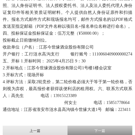
照、法人身份证明书、法人授权委托书、法人及法人委托代理人身份
证复印件等相关资质证明材料。个人提供自然人身份证原件和扫描
件。报名方式邮件方式和现场报名均可，邮件方式报名的以PDF格式
发送至指定邮箱（PDF文件名称以项目名+报名单位名称进行命名）。
四、投标保证金投标保证金：伍万元整（¥50000.00）；
投标截止日前缴纳到位。
收款单位（户名）: 江苏今世缘酒业股份有限公司
开户银行：工行涟水高沟支行 银行账号：1110060409000000274
五、开标 1.开标时间： 2025年4月25日 9：30
2.开标地点：江苏今世缘酒业股份有限公司1号楼1楼会议室
3.开标方式：现场开标
4.评标方法：采取2轮竞价，第二轮价格必须大于等于第一轮价格，否
则视为弃权，最高报价者获得该便利店的租用权。六、联系方式联系
人：高先生 电话：13915123389
何女士 电话：15851778664
通信地址：江苏省淮安市涟水县高沟镇今世缘大道1号 邮编：223411
上一篇
下一篇