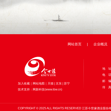
网站首页
|
企业概况
地 
电 话：
邮 编
加入收藏
｜
网站地图
｜
天猫
|
京东
|
苏宁
传 真：
技术支持：
网新科技
(
www.ibw.cn
)
COPYRIGHT © 2025 ALL RIGHTS RESERVED 江苏今世缘酒业