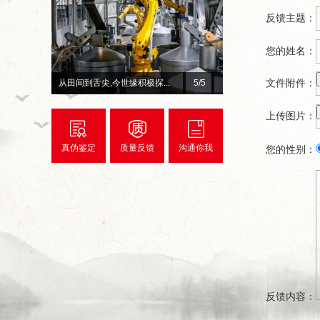
反馈主题：
您的姓名：
文件附件：
,今世缘积极探...
总台×今世缘官宣！李宇春、...
1
/5
上传图片：
真伪鉴定
质量反馈
沟通你我
您的性别：
反馈内容：