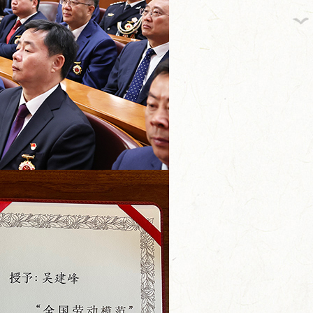
缘积极探...
总台×今世缘官宣！李宇春、...