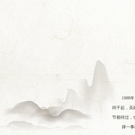
198
间干起，吴
节都待过，
择一事