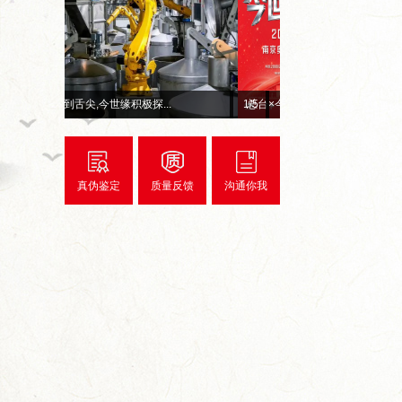
.
赓续红色初心 深耕惠民善举...
2
/5
超级工厂开箱记｜以数智之
真伪鉴定
质量反馈
沟通你我