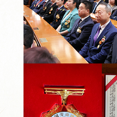
力...
山海隔不断热爱！国缘牵线，...
从田间到舌尖,今世