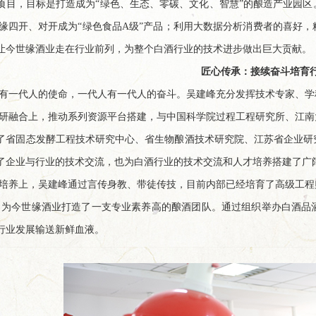
项目，目标是打造成为“绿色、生态、零碳、文化、智慧”的酿造产业园
国缘四开、对开成为“绿色食品A级”产品；利用大数据分析消费者的喜好
让今世缘酒业走在行业前列，为整个白酒行业的技术进步做出巨大贡献。
匠心传承：接续奋斗培育
有一代人的使命，一代人有一代人的奋斗。吴建峰充分发挥技术专家、学
研融合上，推动系列资源平台搭建，与中国科学院过程工程研究所、江南
了省固态发酵工程技术研究中心、省生物酿酒技术研究院、江苏省企业研
了企业与行业的技术交流，也为白酒行业的技术交流和人才培养搭建了广
培养上，吴建峰通过言传身教、带徒传技，目前内部已经培育了高级工程师
，为今世缘酒业打造了一支专业素养高的酿酒团队。通过组织举办白酒品
行业发展输送新鲜血液。