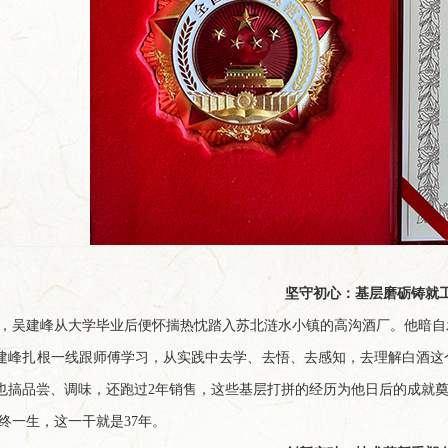
坚守初心：基层磨砺铸就
8年，吴建峰从大学毕业后便怀揣热忱踏入苏北涟水小镇的高沟酒厂。他暗
建峰扎根一线跟师傅学习，从实践中去学、去悟、去感知，去理解白酒这
也搞品尝、调味，还跑过2年销售，这些基层打拼的经历为他日后的成就
终一生，这一干就是37年。