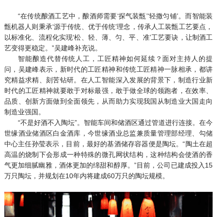
“在传统酿酒工艺中，酿酒师需要‘探气装甑’‘轻撒匀铺’。而智能装
甑机器人则秉承‘源于传统、优于传统’理念，传承人工装甑工艺要点，
以标准化、流程化实现‘松、轻、薄、匀、平、准’工艺要诀，让制酒工
艺变得更稳定。”吴建峰补充说。
智能酿造代替传统人工，工匠精神如何延续？面对主持人的提
问，吴建峰表示，新时代的工匠精神和传统工匠精神一脉相承，都讲
究精益求精、刻苦钻研。在人工智能深入发展的背景下，制造行业新
时代的工匠精神就要敢于对标最强，敢于做全球的领跑者，在效率、
品质、创新方面做到全面领先，从而助力实现我国从制造业大国走向
制造业强国。
“不是好酒不入陶坛”。智能车间和储酒区通过管道进行连接。在今
世缘酒业储酒区白金酒库，今世缘酒业总监兼质量管理部经理、勾储
中心主任孙莹表示，目前，最好的基酒储存容器便是陶坛。“陶土在超
高温的烧制下会形成一种特殊的微孔网状结构，这种结构会使酒的香
气更加细腻幽雅，酒体更加的绵甜和醇厚。”目前，公司已建成投入15
万只陶坛，并规划在10年内将建成60万只的陶坛规模。