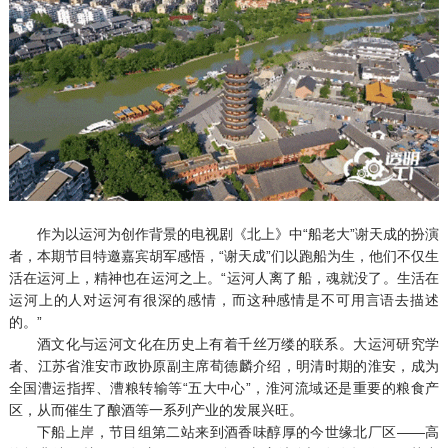
作为以运河为创作背景的电视剧《北上》中“船老大”谢天成的扮演
者，本期节目特邀嘉宾胡军感悟，“谢天成”们以跑船为生，他们不仅生
活在运河上，精神也在运河之上。“运河人离了船，魂就没了。生活在
运河上的人对运河有很深的感情，而这种感情是不可用言语去描述
的。”
酒文化与运河文化在历史上有着千丝万缕的联系。大运河研究学
者、江苏省淮安市政协原副主席荀德麟介绍，明清时期的淮安，成为
全国漕运指挥、漕粮转输等“五大中心”，淮河流域还是重要的粮食产
区，从而催生了酿酒等一系列产业的发展兴旺。
下船上岸，节目组第二站来到酒香味醇厚的今世缘北厂区——高