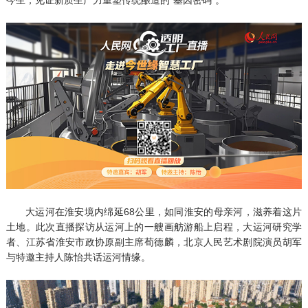
大运河在淮安境内绵延68公里，如同淮安的母亲河，滋养着这片
土地。此次直播探访从运河上的一艘画舫游船上启程，大运河研究学
者、江苏省淮安市政协原副主席荀德麟，北京人民艺术剧院演员胡军
与特邀主持人陈怡共话运河情缘。