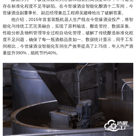
存在标准化程度不足等缺陷。在今世缘酒业智能化酿酒十二车间，今
世缘酒业副董事长、副总经理兼总工程师吴建峰给出了破解答案。
他介绍，2015年首套装甑机器人生产线在今世缘酒业投产，将智
能化与传统工艺完美融合，实现了原料输送、酿造管控、数据采集、
性能分析及物料管理等全过程自动化管理，破解了传统酿造标准化程
度不足问题，确保了每一瓶酒都品质如一。数据统计显示，同手工车
间相比，今世缘酒业智能化车间生产效率提高了2.75倍，年人均产酒
量提升390%，能耗节约40%。