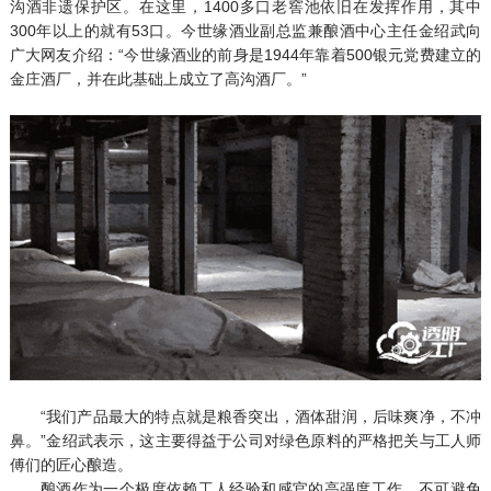
沟酒非遗保护区。在这里，1400多口老窖池依旧在发挥作用，其中
300年以上的就有53口。今世缘酒业副总监兼酿酒中心主任金绍武向
广大网友介绍：“今世缘酒业的前身是1944年靠着500银元党费建立的
金庄酒厂，并在此基础上成立了高沟酒厂。”
“我们产品最大的特点就是粮香突出，酒体甜润，后味爽净，不冲
鼻。”金绍武表示，这主要得益于公司对绿色原料的严格把关与工人师
傅们的匠心酿造。
酿酒作为一个极度依赖工人经验和感官的高强度工作，不可避免