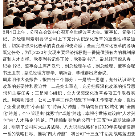
8月4日上午，公司在会议中心召开今世缘改革大会。董事长、党委书
记、总经理周素明要求公司上下充分认识深化改革的重要性和紧迫
性，切实增强深化改革的责任感和使命感，全面完成深化改革的各项
既定任务，为到2020年实现主要经济指标翻一番提供强有力的机制保
证和人才支撑。党委副书记鲁正波，党委副书记、副总经理倪从春，
纪委书记、监事会主席严汉忠，副总经理羊栋，副总经理、董事会秘
书王卫东，副总经理方志华、胡跃吾、李维群出席会议。
周素明作大会报告，报告分三个部分：一是统一思想，充分认识深化
改革的必要性和紧迫性；二是突出重点，充分把握深化改革的指导思
想和主要任务；三是精心组织，全力保障深化改革各项工作取得实
效。周素明指出，公司上半年工作总结暨下半年工作部署大会，提出
了企业发展由“小而精”向“特而大”跨越，市场销售由“区域化”向“全国
化”跨越，企业管理由“优秀”向“卓越”跨越，幸福今世缘建设由“人才兴
企”向“人才强企”跨越。已经编制实施的公司“十三五”中后期战略规
划，明确了公司两大业务战略、八大职能战略和到2020年实现销售翻
一番的战略目标。推动“四大跨越”，将公司“十三五”中后期战略蓝图变