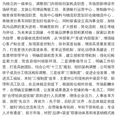
为独立的一级单位。调整部门内部组织架构及职责，市场部新增设市
场研究处，文旅公司增设陶瓷工坊、美酒银行运营中心，将制曲中心
物资保管和物流职责、包装中心领料与物流职责划归仓储物流中心，
将物资分离车间职责划归包装中心。同时探索设立高沟事业部，加快
高沟品牌的复兴进程，明确责权利，扩大授权，简化流程，独立考核
与评估，为未来设立国缘、今世缘品牌事业部积累经验；探索以资本
为纽带，整合吸收优质经销商，从“外部客户”变成“内部股东”，增强核
心客户粘合度，加强渠道控制力，弥补渠道短板，增添高质量发展活
力，打造更强大的渠道体系。变革运营机制，深化治理体系建设，打
造透明管理平台；明确层级权责关系，建立授权管理机制；强化纪检
监察力度，营造容错纠错新环境。二是调整领导分工，明确工作职
责，打造高效团队。结合公司“十三五”规划、组织架构调整，公司领导
班子成员分工情况相应调整。三是改革“三项制度”，促进企业发展，增
进员工福祉。本轮“三项制度”改革，主要对公司现有的中基层干部、助
理和员工队伍，在总体稳定前提下，根据岗位相对价值、市场薪酬水
平，合理确定薪酬待遇，让发展成果惠及今世缘的每一名员工。同时
按“合理轮岗提技能”原则进行人员调整，增强企业活力。人事改革方
面，按照“先后方，再前方；先干部，后职员”次序，在总体稳定前提
下，做到“岗位交流有活力，合理储备有轮岗，年轻干部有机会，专业
人才有通道”。前方市场，对照“品牌+渠道”双驱动体系和准直销模式推