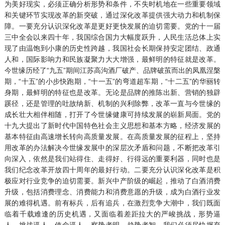
为美好现实，必须正确分析形势和条件，不失时机地在一些重要领域
和关键环节实现改革的新突破，通过深化改革提供强大动力和机制保
障。一要充分认识深化改革是更好更快发展的迫切需要。党的十一届
三中全会以来四十年，我国综合国力大幅度跃升，人民生活总体上实
现了由温饱到小康的历史性跨越，我国社会长期保持安定团结、政通
人和，国际影响力和民族凝聚力大大增强，最鲜明的特征就是改革。
今世缘历经了“九五”期间江苏高沟酒厂破产、品牌破茧而出的凤凰涅槃
期，“十五”的小步快跑期，“十一五”的弯道超车期，“十二五”的华丽转
身期，最鲜明的特征也是改革。无论是品牌的推陈出新、营销的独辟
蹊径，还是管理的吐故纳新、机制的兴利除弊，改革一直与今世缘的
成长壮大相伴相随，打开了今世缘健康可持续发展的崭新局面。党的
十九大提出了新时代中国特色社会主义思想和基本方略，经济发展的
基本特征由高速增长转向高质量发展。在高质量发展的征程上，坚持
用改革的办法解决今世缘发展中的深层次矛盾和问题，不断把改革引
向深入，依然是我们站得住、走得好、行得远的重要利器，同时也是
我们纪念改革开放四十周年的最好行动。二要充分认识深化改革是积
极应对行业竞争的迫切需要。新兴中产阶级的崛起，推动了白酒消费
升级，包括消费理念、消费能力和消费意愿的升级，成为白酒行业发
展的难得机遇。前有标兵，后有追兵，在激烈竞争大潮中，我们既面
临着千载难逢的历史机遇，又面临着差距拉大的严峻挑战，形势逼
人，挑战逼人，使命逼人。察势者明，趋势者智，我们必须尽快摒弃