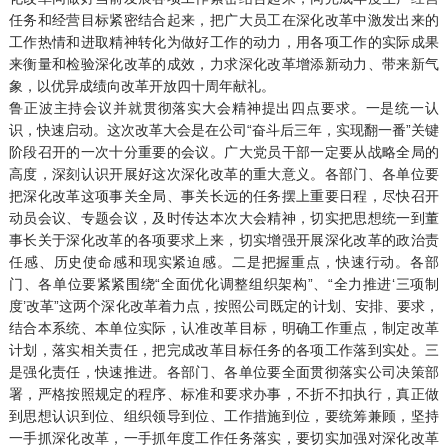
任务和经营目标紧密结合起来，把广大员工在深化改革中激发出来的
工作热情和进取精神转化为做好工作的动力，用各项工作的实际成果
来衡量和检验深化改革的成效，力求深化改革增添新动力、带来新气
象，以优异成绩向改革开放四十周年献礼。
鲁正波主持会议并就贯彻落实大会精神提出四点要求。一是统一认
识，快速启动。这次改革大会是在公司“奋斗后三年，实现翻一番”关键
阶段召开的一次十分重要的会议。广大党员干部一定要从战略全局的
高度，深刻认识开展好这次深化改革的重大意义。各部门、各单位要
把深化改革这项事关全局、事关长远的任务摆上重要日程，尽快召开
动员会议、专题会议，及时传达本次大会精神，切实把思想统一到董
事长关于深化改革的各项要求上来，切实增强开展深化改革的政治责
任感、历史使命感和现实紧迫感。二是把握重点，快速行动。各部
门、各单位要紧紧围绕“全面优化调整组织架构”、“全力推进‘三项制
度’改革”这两个深化改革着力点，按照公司既定的计划、安排、要求，
结合本系统、本单位实际，认准改革目标，明确工作重点，制定改革
计划，落实相关责任，把完成改革目标任务的各项工作落到实处。三
是强化责任，快速推进。各部门、各单位要全面贯彻落实公司决策部
署，严格按照规定的程序、标准和要求办事，不折不扣执行，真正做
到思想认识到位、组织领导到位、工作措施到位，要统筹兼顾，坚持
一手抓深化改革，一手抓年度工作任务落实，要切实加强对深化改革