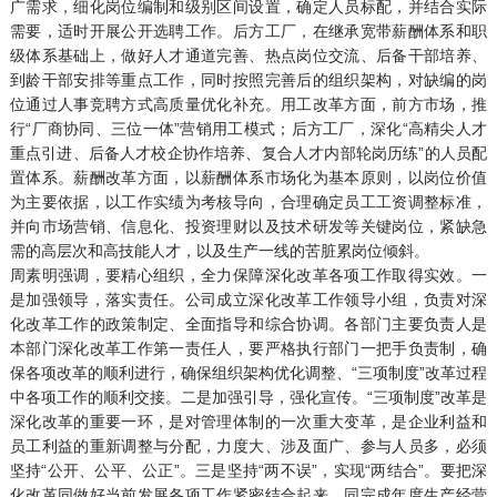
广需求，细化岗位编制和级别区间设置，确定人员标配，并结合实际
需要，适时开展公开选聘工作。后方工厂，在继承宽带薪酬体系和职
级体系基础上，做好人才通道完善、热点岗位交流、后备干部培养、
到龄干部安排等重点工作，同时按照完善后的组织架构，对缺编的岗
位通过人事竞聘方式高质量优化补充。用工改革方面，前方市场，推
行“厂商协同、三位一体”营销用工模式；后方工厂，深化“高精尖人才
重点引进、后备人才校企协作培养、复合人才内部轮岗历练”的人员配
置体系。薪酬改革方面，以薪酬体系市场化为基本原则，以岗位价值
为主要依据，以工作实绩为考核导向，合理确定员工工资调整标准，
并向市场营销、信息化、投资理财以及技术研发等关键岗位，紧缺急
需的高层次和高技能人才，以及生产一线的苦脏累岗位倾斜。
周素明强调，要精心组织，全力保障深化改革各项工作取得实效。一
是加强领导，落实责任。公司成立深化改革工作领导小组，负责对深
化改革工作的政策制定、全面指导和综合协调。各部门主要负责人是
本部门深化改革工作第一责任人，要严格执行部门一把手负责制，确
保各项改革的顺利进行，确保组织架构优化调整、“三项制度”改革过程
中各项工作的顺利交接。二是加强引导，强化宣传。“三项制度”改革是
深化改革的重要一环，是对管理体制的一次重大变革，是企业利益和
员工利益的重新调整与分配，力度大、涉及面广、参与人员多，必须
坚持“公开、公平、公正”。三是坚持“两不误”，实现“两结合”。要把深
化改革同做好当前发展各项工作紧密结合起来，同完成年度生产经营