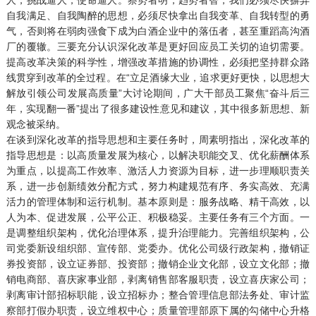
自我满足、自我陶醉的思想，必须尽快拿出自我变革、自我转型的勇
气，否则将在弱肉强食下成为白酒企业中的落伍者，甚至重蹈高沟酒
厂的覆辙。三要充分认识深化改革是更好回应员工关切的迫切需要。
提高改革决策的科学性，增强改革措施的协调性，必须把坚持群众路
线贯穿到改革的全过程。在“立足酒缘大业，追求更好更快，以思想大
解放引领公司发展高质量”大讨论期间，广大干部员工聚焦“奋斗后三
年，实现翻一番”提出了很多建设性意见和建议，其中很多新思想、新
观念被采纳。
在谈到深化改革的指导思想和主要任务时，周素明指出，深化改革的
指导思想是：以高质量发展为核心，以解决职能交叉、优化薪酬体系
为重点，以提高工作效率、激活人力资源为目标，进一步理顺职责关
系，进一步创新绩效分配方式，努力构建规范有序、务实高效、充满
活力的管理体制和运行机制。基本原则是：服务战略、精干高效，以
人为本、促进发展，公平公正、积极稳妥。主要任务有三个方面。一
是调整组织架构，优化治理体系，提升治理能力。完善组织架构，公
司党委新设组织部、宣传部、党委办。优化公司级行政架构，撤销证
券投资部，设立证券部、投资部；撤销企业文化部，设立文化部；撤
销电商部、喜庆家事业部，剥离销售部客服职责，设立喜庆家公司；
剥离审计部招标职能，设立招标办；整合管理信息部法务处、审计监
察部打假办职责，设立维权中心；质量管理部原下属的勾储中心升格