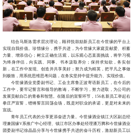
结合马斯洛需求层次理论，顾祥悦鼓励新员工在今世缘的平台上
实现自我价值。珍惜缘分，携手共进，为今世缘大家庭贡献爱、积蓄
力量、增添信心；树立正确生活观，以乐观心态直面挑战，将学习视
为终身伴侣，向实践、同事、书本汲取养分；保持求知欲，务实创
新，在工作中发现、创造并共享美好；努力成为精英，把平凡之事做
到极致，用系统思维思考问题，在务实坚持中提升能力、实现价值。
今世缘酒业党委副书记、工会主席鲁正波寄语新员工，在今后的
工作中，要牢记誓言和领导的教诲，不断学习，努力进取，为公司的
发展贡献自己的青春和智慧。在随后的宣誓环节，156名新员工举起右
拳庄严宣誓，铿锵誓言回荡会场，既是对职业的承诺，更是对未来的
宣战。
青年员工代表的分享更添奋进力量。今世缘酒业镇江大区副总经
理兼国缘V系推广中心经理、镇江市区办事处经理潘万腾和今世缘酒业
团委副书记徐晶晶分享与今世缘携手共进的奋斗历程，激励新员工以