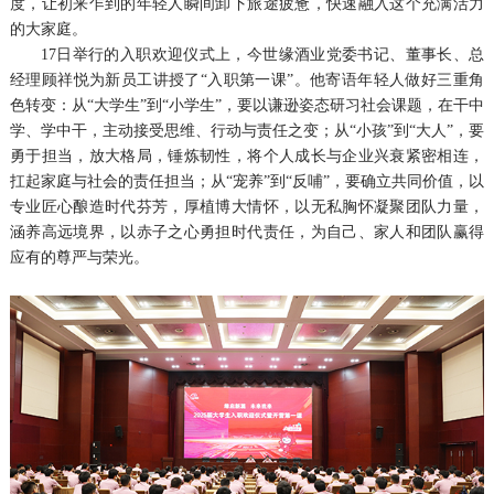
度，让初来乍到的年轻人瞬间卸下旅途疲惫，快速融入这个充满活力
的大家庭。
17日举行的入职欢迎仪式上，今世缘酒业党委书记、董事长、总
经理顾祥悦为新员工讲授了“入职第一课”。他寄语年轻人做好三重角
色转变：从“大学生”到“小学生”，要以谦逊姿态研习社会课题，在干中
学、学中干，主动接受思维、行动与责任之变；从“小孩”到“大人”，要
勇于担当，放大格局，锤炼韧性，将个人成长与企业兴衰紧密相连，
扛起家庭与社会的责任担当；从“宠养”到“反哺”，要确立共同价值，以
专业匠心酿造时代芬芳，厚植博大情怀，以无私胸怀凝聚团队力量，
涵养高远境界，以赤子之心勇担时代责任，为自己、家人和团队赢得
应有的尊严与荣光。