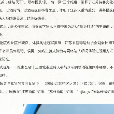
江苏，缘结天下”。顾祥悦从“礼、情、缘”三个维度，阐释了江苏待客文
媒、以酒传情、以酒结缘的待客之道，体现了江苏人重情重义、讲善惜缘
缘人品国缘美酒，结美好缘分。
式上，著名作曲家、演奏家卞留念不仅带来为活动“量身打造”的主题曲
作。
物院名誉院长龚良、体操奥运冠军黄旭、江苏省篮球运动协会副会长胡
著名演员刘嘉玲、侯勇，知名主持人陈怡与网络达人叨叨傅通过视频方式
家记忆。
式现场，一段由全省十三位城市主持人参与录制的联动视频同步播放。不
期待。
领导与嘉宾的共同见证下，《国缘·江苏待客之道》正式启动。据悉，依
，并同步在“江苏新闻”矩阵、“荔枝新闻” 矩阵、“injiangsu”国际