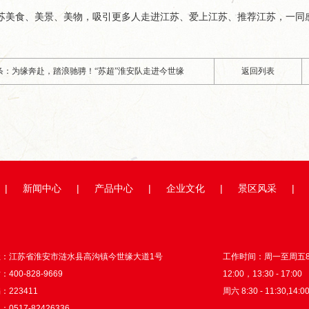
苏美食、美景、美物，吸引更多人走进江苏、爱上江苏、推荐江苏，一同
条：为缘奔赴，踏浪驰骋！“苏超”淮安队走进今世缘
返回列表
|
新闻中心
|
产品中心
|
企业文化
|
景区风采
|
址：江苏省淮安市涟水县高沟镇今世缘大道1号
工作时间：周一至周五8:3
400-828-9669
12:00，13:30 - 17:00
：223411
周六 8:30 - 11:30,14:00
0517-82426336