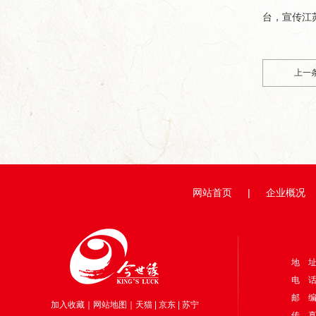
台，宣传江
上一
网站首页
|
企业概况
地 
电 话：
邮 编
加入收藏
｜
网站地图
｜
天猫
|
京东
|
苏宁
传 真：