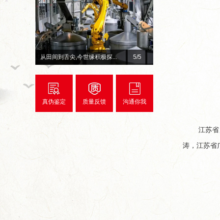
缘官宣！李宇春、...
赓续红色初心 深耕惠民善举...
2
/5
超级
真伪鉴定
质量反馈
沟通你我
江苏省
涛，江苏省