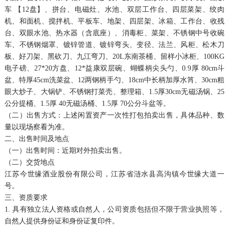
车 【12盘】、拼台、电磁灶、水池、双层工作台、四层菜架、绞肉
机、和面机、搅拌机、平板车、地架、四层架、冰箱、工作台、收残
台、双眼水池、热水器（含底座）、消毒柜、菜架、不锈钢中号收碗
车、不锈钢烟罩、镀锌管道、镀锌弯头、变径、法兰、风柜、松木刀
板、好刀架、黑砍刀、九江弯刀、20L东南茶桶、留样小冰柜、100KG
电子磅、27*20方盘、12*益康双层碗、蝴蝶柄尖头勺、0.9厚 80cm斗
盆、特厚45cm洗菜盆、12两钢柄手勺、18cm中长柄加厚水筲、30cm粗
眼大炒子、大锅铲、不锈钢打菜壳、整理箱、1.5厚30cm无磁汤锅、25
公分提桶、1.5厚 40无磁汤桶、1.5厚 70公分斗盆等。
（二）出售方式：上述闲置资产一次性打包拍卖出售，具体品种、数
量以现场察看为准。
二、出售时间及地点
（一）出售时间：近期对外拍卖出售。
（二）交货地点
江苏今世缘酒业股份有限公司，江苏省涟水县高沟镇今世缘大道一
号。
三、资质要求
1. 具有独立法人资格或自然人，公司资质包括但不限于营业执照等，
自然人提供身份证和身份证复印件。