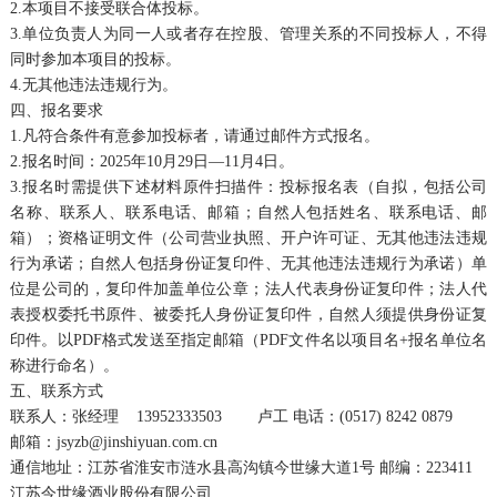
2.本项目不接受联合体投标。
3.单位负责人为同一人或者存在控股、管理关系的不同投标人，不得
同时参加本项目的投标。
4.无其他违法违规行为。
四、报名要求
1.凡符合条件有意参加投标者，请通过邮件方式报名。
2.报名时间：2025年10月29日—11月4日。
3.报名时需提供下述材料原件扫描件：投标报名表（自拟，包括公司
名称、联系人、联系电话、邮箱；自然人包括姓名、联系电话、邮
箱）；资格证明文件（公司营业执照、开户许可证、无其他违法违规
行为承诺；自然人包括身份证复印件、无其他违法违规行为承诺）单
位是公司的，复印件加盖单位公章；法人代表身份证复印件；法人代
表授权委托书原件、被委托人身份证复印件，自然人须提供身份证复
印件。以PDF格式发送至指定邮箱（PDF文件名以项目名+报名单位名
称进行命名）。
五、联系方式
联系人：张经理 13952333503 卢工 电话：(0517) 8242 0879
邮箱：jsyzb@jinshiyuan.com.cn
通信地址：江苏省淮安市涟水县高沟镇今世缘大道1号 邮编：223411
江苏今世缘酒业股份有限公司