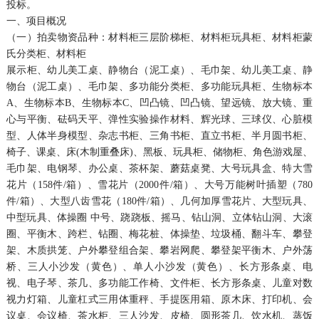
投标。
一、项目概况
（一）拍卖物资品种：材料柜三层阶梯柜、材料柜玩具柜、材料柜蒙
氏分类柜、材料柜
展示柜、幼儿美工桌、静物台（泥工桌）、毛巾架、幼儿美工桌、静
物台（泥工桌）、毛巾架、多功能分类柜、多功能玩具柜、生物标本
A、生物标本B、生物标本C、凹凸镜、凹凸镜、望远镜、放大镜、重
心与平衡、砝码天平、弹性实验操作材料、辉光球、三球仪、心脏模
型、人体半身模型、杂志书柜、三角书柜、直立书柜、半月圆书柜、
椅子、课桌、床(木制重叠床)、黑板、玩具柜、储物柜、角色游戏屋、
毛巾架、电钢琴、办公桌、茶杯架、蘑菇桌凳、大号玩具盒、特大雪
花片（158件/箱）、雪花片（2000件/箱）、大号万能树叶插塑（780
件/箱）、大型八齿雪花（180件/箱）、几何加厚雪花片、大型玩具、
中型玩具、体操圈 中号、跷跷板、摇马、钻山洞、立体钻山洞、大滚
圈、平衡木、跨栏、钻圈、梅花桩、体操垫、垃圾桶、翻斗车、攀登
架、木质拱笼、户外攀登组合架、攀岩网爬、攀登架平衡木、户外荡
桥、三人小沙发（黄色）、单人小沙发（黄色）、长方形条桌、电
视、电子琴、茶几、多功能工作椅、文件柜、长方形条桌、儿童对数
视力灯箱、儿童杠式三用体重秤、手提医用箱、原木床、打印机、会
议桌、会议椅、茶水柜、三人沙发、皮椅、圆形茶几、饮水机、蒸饭