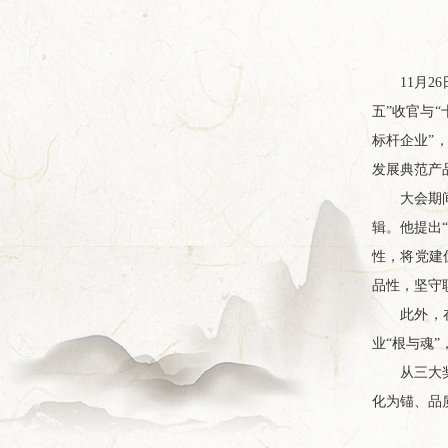
11月
五”收官与
标杆企业”
发展典范产
大会期
辑。他提出
性，将党建
品性，坚守
此外，
业“根与魂
从三大
化为锚、品