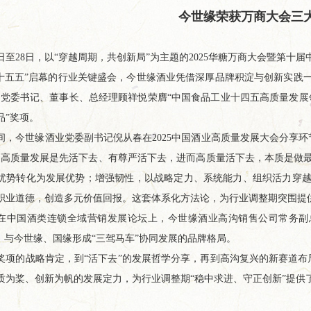
今世缘荣获万商大会三
26日至28日，以“穿越周期，共创新局”为主题的2025华糖万商大会暨第
“十五五”启幕的行业关键盛会，今世缘酒业凭借深厚品牌积淀与创新实践
，党委书记、董事长、总经理顾祥悦荣膺“中国食品工业十四五高质量发展
品”奖项。
间，今世缘酒业党委副书记倪从春在2025中国酒业高质量发展大会分享
“高质量发展是先活下去、有尊严活下去，进而高质量活下去，本质是做
优势转化为发展优势；增强韧性，以战略定力、系统能力、组织活力穿越
职业道德，创造多元价值回报。这套体系化方法论，为行业调整期突围提供
在中国酒类连锁全域营销发展论坛上，今世缘酒业高沟销售公司常务副总
”，与今世缘、国缘形成“三驾马车”协同发展的品牌格局。
奖项的战略肯定，到“活下去”的发展哲学分享，再到高沟复兴的新赛道
质为桨、创新为帆的发展定力，为行业调整期“稳中求进、守正创新”提供