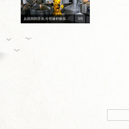
总台×今世缘官宣！李宇春、...
1
/5
08000086
年《今世缘通讯》第十一期1、4版