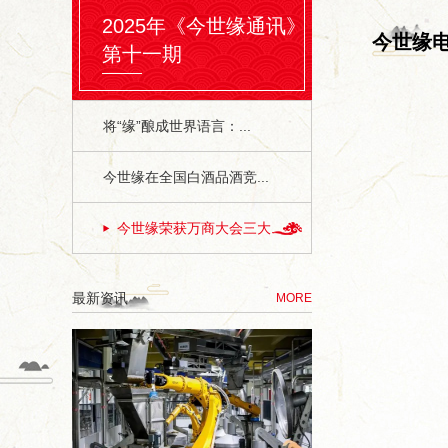
2025年《今世缘通讯》
今世缘
第十一期
将“缘”酿成世界语言：...
今世缘在全国白酒品酒竞...
今世缘荣获万商大会三大...
最新资讯
MORE