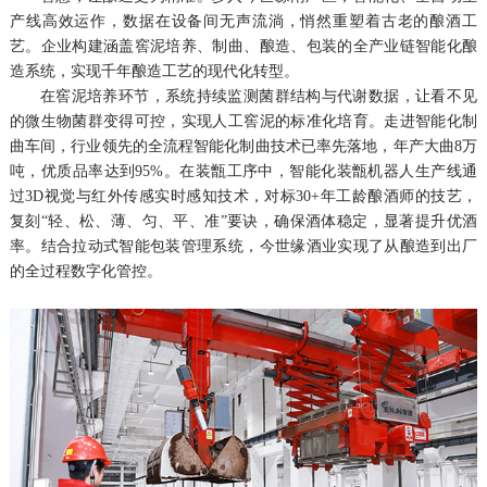
产线高效运作，数据在设备间无声流淌，悄然重塑着古老的酿酒工
艺。企业构建涵盖窖泥培养、制曲、酿造、包装的全产业链智能化酿
造系统，实现千年酿造工艺的现代化转型。
在窖泥培养环节，系统持续监测菌群结构与代谢数据，让看不见
的微生物菌群变得可控，实现人工窖泥的标准化培育。走进智能化制
曲车间，行业领先的全流程智能化制曲技术已率先落地，年产大曲8万
吨，优质品率达到95%。在装甑工序中，智能化装甑机器人生产线通
过3D视觉与红外传感实时感知技术，对标30+年工龄酿酒师的技艺，
复刻“轻、松、薄、匀、平、准”要诀，确保酒体稳定，显著提升优酒
率。结合拉动式智能包装管理系统，今世缘酒业实现了从酿造到出厂
的全过程数字化管控。