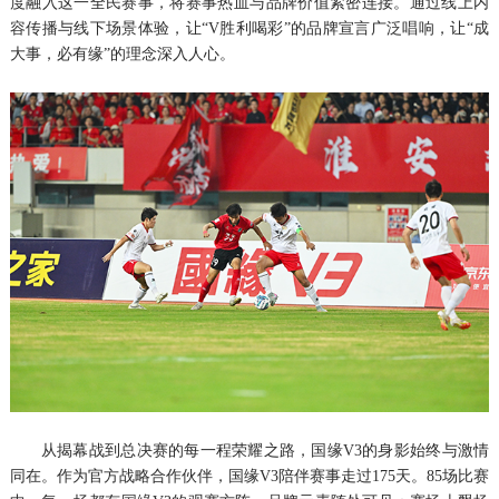
度融入这一全民赛事，将赛事热血与品牌价值紧密连接。通过线上内
容传播与线下场景体验，让“V胜利喝彩”的品牌宣言广泛唱响，让“成
大事，必有缘”的理念深入人心。
从揭幕战到总决赛的每一程荣耀之路，国缘V3的身影始终与激情
同在。作为官方战略合作伙伴，国缘V3陪伴赛事走过175天。85场比赛