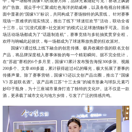
中，每一场都有国缘V3的观赛方阵，品牌元素随处可见：赛场上飘扬
的广告旗、观众手中汇聚成红色海洋的助威棒，以及各电视台转播画
面中显著的“国缘V3”标识，共同构成了赛场独特的风景线 。针对赛事
现场一票难求的现实情况，推出了线下“球迷狂欢节”活动，联动全省
十三市，以“沉浸式观赛+社交派对”的模式让足球激情触手可及。百余
场活动场场都成为了“话题制造机”，赛事竞猜与多轮抽奖贯穿全程，
欢呼与呐喊此起彼伏，每一场都成为了球迷释放热爱的狂欢派对。
国缘V3通过线上线下融合的创意传播、极具收藏价值的联名文创
产品，将品牌深度植入赛事体验的每一个精彩瞬间。据不完全统计，
在“苏超”赛程的6个多月里，国缘V3累计发布预告海报300多张、视频
200多个、文章400多篇，累计获得超过4亿的曝光，极大拓展了赛事的
传播声量。除了赛事营销，国缘V3还以文创产品出圈，推出了“国缘
V3·苏超联名酒”。该产品将江苏“十三太保”的城市形象与球队元素巧
妙印于瓶身，为十三座城市量身打造了独特的文化IP。这不仅是一款
酒，更承载了城市文化与地方乡情，引发了广泛的情感共鸣。