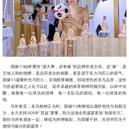
国缘V3始终秉持“成大事，必有缘”的品牌价值主张。这“缘”，是
天地人和的馈赠，是志同道合的相聚，更是源于实力与匠心的底气。
国缘V3凝聚时光与匠心，呈现醇厚幽雅、回味悠长的非凡品质，这恰
与苏超赛场之上全力以赴、追求卓越的体育精神同频共振。以杯中佳
酿，致敬每一位球员的拼搏、每一支队伍的团结、每一位球迷的热
情。
马年将至，龙马精神正当时。国缘V3将继续以满腔热忱与创新活
力，全力支持2026年“苏超”赛事，助力这场全民盛宴更加“热闹非凡”。
期待与所有朋友一起，继续为拼搏喝彩，为荣耀干杯，共同书写关于
激情与缘分的新篇章！