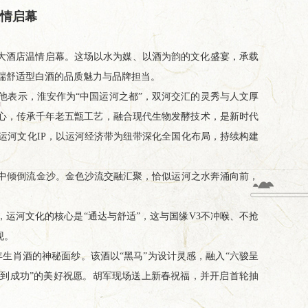
温情启幕
铁金陵大酒店温情启幕。这场以水为媒、以酒为韵的文化盛宴，承载
高端舒适型白酒的品质魅力与品牌担当。
他表示，淮安作为“中国运河之都”，双河交汇的灵秀与人文厚
为核心，传承千年老五甑工艺，融合现代生物发酵技术，是新时代
安运河文化IP，以运河经济带为纽带深化全国化布局，持续构建
中倾倒流金沙。金色沙流交融汇聚，恰似运河之水奔涌向前，
，运河文化的核心是“通达与舒适”，这与国缘V3不冲喉、不抢
现。
年生肖酒的神秘面纱。该酒以“黑马”为设计灵感，融入“六骏呈
马到成功”的美好祝愿。胡军现场送上新春祝福，并开启首轮抽