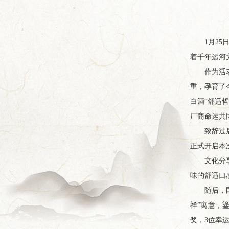
1月2
着千年运河
作为活
重，孕育了
白酒“舒适
厂商命运共
致辞过
正式开启本
文化分
味的舒适口
随后，
祥”寓意，
奖，3位幸