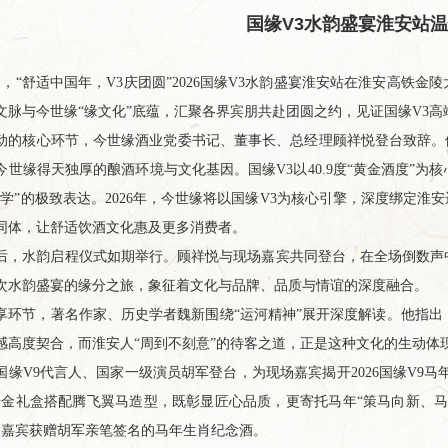
国缘V3水韵盛宴淮安站
5日，“舒适中国年，V3庆团圆”2026国缘V3水韵盛宴淮安站在淮安高
文脉与今世缘“缘文化”底蕴，汇聚各界宾朋共赴团圆之约，见证国缘V3
动的核心环节，今世缘酒业党委书记、董事长、总经理顾祥悦登台致辞。
今世缘得天独厚的酿酒环境与文化基因。国缘V3以40.9度“黄金酒度”
哲学”的极致表达。2026年，今世缘将以国缘V3为核心引擎，深度绑定淮
同体，让舒适饮酒文化惠及更多消费者。
后，水韵启程仪式如期举行。顾祥悦与现场嘉宾共同登台，在全场倒数声
次水韵盛宴的缘分之旅，象征着文化与品牌、品质与情谊的深度融合。
享环节，著名作家、历史学者魏新围绕“运河精神”展开深度解读。他指出
感高度契合，而淮安人“周到不刻意”的待客之道，正是这种文化的生动体
国缘V9代言人、国家一级演员胡军登台，为现场嘉宾揭开2026国缘V9马
鎏金礼盒搭配腾飞翼马造型，既彰显匠心品质，更寄托马年“策马向新、
运嘉宾获赠胡军亲笔签名的马年生肖纪念酒。