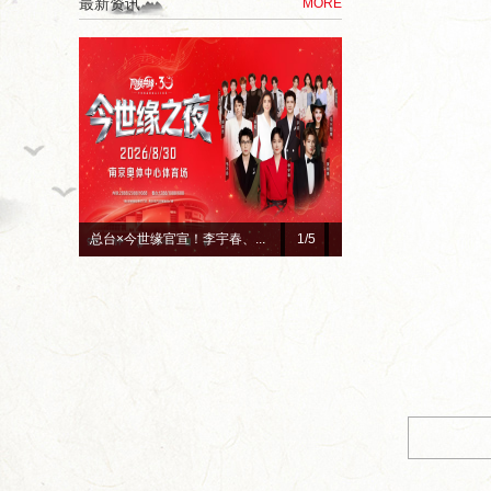
最新资讯
MORE
总台×今世缘官宣！李宇春、...
1
/5
赓续红色初心 深耕惠民善
8000086
今世缘通讯》第一期1、4版