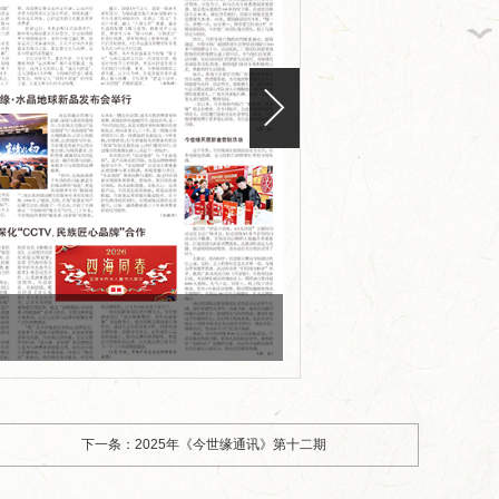
缘牵线，...
从田间到舌尖,今世缘积极探...
总台×今世缘
版面编号：S（2026）08000
版面标题：2026年《今世
下一条：2025年《今世缘通讯》第十二期