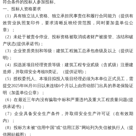
符合条件的投标人参加投标。
一、投标人资格要求
（1）具有独立法人资格、独立承担民事责任和履行合同能力（提供有
效营业执照复印件，要求清晰反映经营范围，同时要加盖单位公
章）；
（2）未处于被责令停业、投标资格被取消或者财产被接管、冻结和破
产状态(提供承诺书)；
（3）企业资质类别和等级：建筑工程施工总承包叁级及以上（提供证
明)；
（4）拟选派项目经理资质等级：建筑工程专业贰级（含贰级）注册建
造师，并取得安全考核B类证。（提供证明)；
（5）授权委托人、本项目拟投入项目经理必须为本单位正式员工，需
提交2025年06月01日以来连续6个月以上由劳动部门出具的养老保险证
明（加盖单位公章）；
（6）在最近三年内没有骗取中标和严重违约及重大工程质量问题(提
供承诺书)；
（7）企业具备安全生产条件，并取得安全生产许可证（在有效期
内）；
（8）投标方未被“信用中国”或“信用江苏”网站列为失信被执行人（提
供网站截图）；