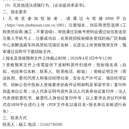
（9）无其他违法违规行为。(企业提供承诺书)。
二、报名要求
1.凡有意参加投标者，请通过今世缘SRM平台
（https://srm.jinshiyuan.com.cn:1081）注册报名，供应商类型选择 (工
程类供应商-施工，不要选错)，审批通过后账号密码会通过短信发送至
注册人手机号上，注册成功后，在系统招投标模块里找到南厂区制曲
中心发酵成曲车间风管铝箔项目名称，点进去上传资格预审文件，预
审通过后即可下载招标文件。
2.报名及资格预审文件上传截止时间：2026年4月3日中午12:00
3.资格预审文件上传需提供下述材料原件扫描件：投标报名表（自
拟，包括单位名称、联系人、联系电话、邮箱）；资格证明文件（营
业执照、委托代理人和项目经理社保，安全生产许可证、项目经理证
书、招标公告中投标人资格要求的条件证明材料及承诺书等）复印件
加盖单位公章；法人代表证明书原件及法人代表身份证复印件；法人
代表授权委托书、被委托人身份证复印件等；以上要求合并以PDF格
式在SRM平台进行上传（PDF文件名以项目名+报名单位名称进行命
名）。
三、联系方式
联系人：杨工 电话：15161736509