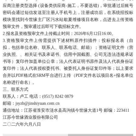
应商注册类型选择 (设备类供应商-施工，不要选错)，审批通过后账号
密码会通过短信发送至注册人手机号上，注册成功后，在系统招投标
模块里找到今世缘主厂区污水站歇夏维修项目名称，点进去上传资格
预审文件，预审通过后即可下载招标文件。
2.报名及资格预审文件上传截止时间：2026年6月12日16:00。
3.资格预审文件上传需提供下述材料原件扫描件：投标报名表（自
拟，包括单位名称、联系人、联系电话、邮箱）；资格证明文件（营
业执照、、相关证书及承诺书、信用中国截图、公司无违法违规承诺
书等）复印件加盖单位公章；法人代表证明书原件及法人代表身份证
复印件；法人代表授权委托书、被委托人身份证复印件等；以上要求
合并以PDF格式在SRM平台进行上传（PDF文件名以项目名+报名单位
名称进行命名）。
三、联系方式
联系人：卢工 电话：(0517) 8242 0879
邮箱：jsyzb@jinshiyuan.com.cn
通信地址：江苏省淮安市涟水县高沟镇今世缘大道1号 邮编：223411
江苏今世缘酒业股份有限公司
二〇二六年六月八日