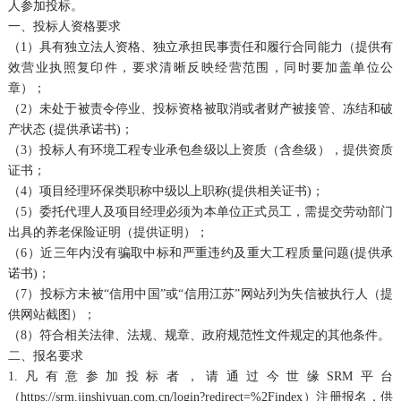
人参加投标。
一、投标人资格要求
（1）具有独立法人资格、独立承担民事责任和履行合同能力（提供有
效营业执照复印件，要求清晰反映经营范围，同时要加盖单位公
章）；
（2）未处于被责令停业、投标资格被取消或者财产被接管、冻结和破
产状态 (提供承诺书)；
（3）投标人有环境工程专业承包叁级以上资质（含叁级），提供资质
证书；
（4）项目经理环保类职称中级以上职称(提供相关证书)；
（5）委托代理人及项目经理必须为本单位正式员工，需提交劳动部门
出具的养老保险证明（提供证明）；
（6）近三年内没有骗取中标和严重违约及重大工程质量问题(提供承
诺书)；
（7）投标方未被“信用中国”或“信用江苏”网站列为失信被执行人（提
供网站截图）；
（8）符合相关法律、法规、规章、政府规范性文件规定的其他条件。
二、报名要求
1.凡有意参加投标者，请通过今世缘SRM平台
（https://srm.jinshiyuan.com.cn/login?redirect=%2Findex）注册报名，供