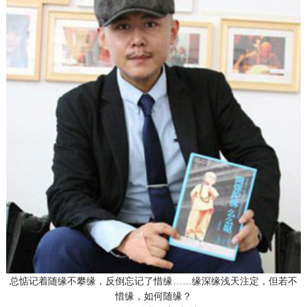
总惦记着随缘不攀缘，反倒忘记了惜缘……缘深缘浅天注定，但若不
惜缘，如何随缘？