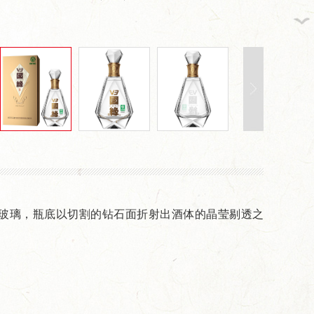
晶玻璃，瓶底以切割的钻石面折射出酒体的晶莹剔透之