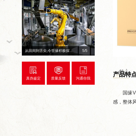
世缘积极探...
总台×今世缘官宣！李宇春、...
1
/5
产品特
真伪鉴定
质量反馈
沟通你我
国缘
感，整体