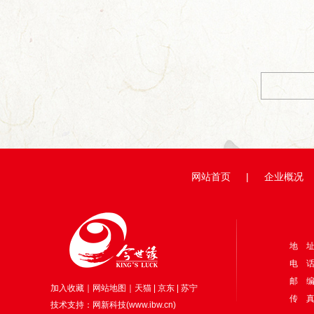
网站首页
|
企业概况
地 
电 话：
邮 编
加入收藏
｜
网站地图
｜
天猫
|
京东
|
苏宁
传 真：
技术支持：
网新科技
(
www.ibw.cn
)