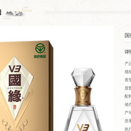
列
国
详
产
规格
香
度数
配
储
产
质
执行