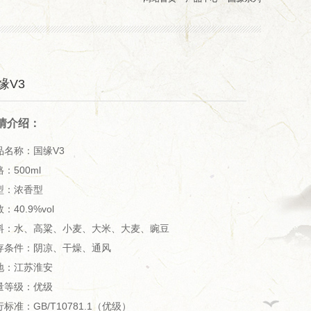
缘V3
情介绍：
品名称：国缘V3
：500ml
型：浓香型
：40.9%vol
料：水、高粱、小麦、大米、大麦、豌豆
存条件：阴凉、干燥、通风
地：江苏淮安
量等级：优级
标准：GB/T10781.1（优级）