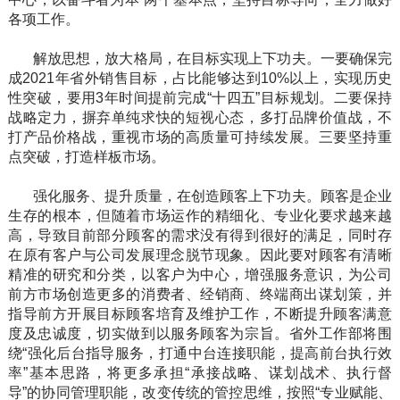
各项工作。
解放思想，放大格局，在目标实现上下功夫。一要确保完
成2021年省外销售目标，占比能够达到10%以上，实现历史
性突破，要用3年时间提前完成“十四五”目标规划。二要保持
战略定力，摒弃单纯求快的短视心态，多打品牌价值战，不
打产品价格战，重视市场的高质量可持续发展。三要坚持重
点突破，打造样板市场。
强化服务、提升质量，在创造顾客上下功夫。顾客是企业
生存的根本，但随着市场运作的精细化、专业化要求越来越
高，导致目前部分顾客的需求没有得到很好的满足，同时存
在原有客户与公司发展理念脱节现象。因此要对顾客有清晰
精准的研究和分类，以客户为中心，增强服务意识，为公司
前方市场创造更多的消费者、经销商、终端商出谋划策，并
指导前方开展目标顾客培育及维护工作，不断提升顾客满意
度及忠诚度，切实做到以服务顾客为宗旨。省外工作部将围
绕“强化后台指导服务，打通中台连接职能，提高前台执行效
率”基本思路，将更多承担“承接战略、谋划战术、执行督
导”的协同管理职能，改变传统的管控思维，按照“专业赋能、