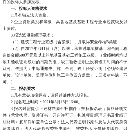
件的投标人参加投标。
一、投标人资格要求
1.
具有独立法人资格。
2.
企业资质类别和等级：具备地基及基础工程专业承包贰级及以
上资质。
3.
拟选派项目经理要求：
（
1
）建筑工程专业贰级（含贰级），并取得安全考核
B
类证；
（
2
）自
2017
年
7
月
1
日（含）以来，承担过单项桩基工程合同工程
造价金额
500
万元及以上的地基及基础工程施工业绩。（业绩时间均以
竣工验收证明载明的日期为准，竣工验收证明上没有竣工时间的不予
认可。依据为：中标通知书、施工合同、竣工验收证明（必须经建设
单位、设计单位、监理单位和施工单位四方盖章），三项材料缺一不
可。）
二、报名要求
1.
凡有意参加投标者，请通过邮件方式报名。
2.
报名截止时间：
2021
年
8
月
18
日
16:00
。
3.
报名时需提供下述材料原件扫描件：投标报名表；资格证明文
件（营业执照、资质证书、开户许可证、拟派项目经理证书及业绩证
明材料）复印件加盖单位公章；法人代表证明书原件及法人代表身份
证复印件；法人代表授权委托书原件、被委托人身份证复印件。以