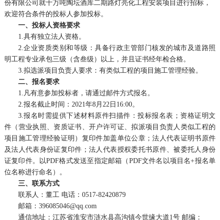
份有限公司就十万吨陶坛酒库二期路灯亮化工程安装项目进行招标，
欢迎符合条件的投标人参加投标。
一、投标人资格要求
1.
具有独立法人资格。
2.
企业资质类别和等级：具备行政主管部门核发的城市及道路照
明工程专业承包三级（含叁级）以上，并且证书经年检合格。
3.
拟选派项目负责人要求：有类似工程的项目施工管理经验。
二、报名要求
1.
凡有意参加投标者，请通过邮件方式报名。
2.
报名截止时间：
2021
年
8
月
22
日
16:00
。
3.
报名时需提供下述材料原件扫描件：投标报名表；资格证明文
件（营业执照、资质证书、开户许可证、拟派项目负责人类似工程的
项目施工管理经验证明）复印件加盖单位公章；法人代表证明书原件
及法人代表身份证复印件；法人代表授权委托书原件、被委托人身份
证复印件。以
PDF
格式发送至指定邮箱（
PDF
文件名以项目名
+
报名单
位名称进行命名）。
三、联系方式
联系人：董工
电话：
0517-82420879
邮箱：
396085046@qq.com
通信地址：江苏省淮安市涟水县高沟镇今世缘大道
1
号
邮编：