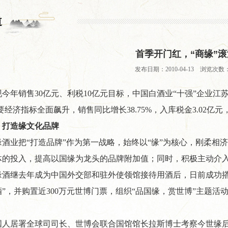
道
首季开门红，“商缘”
发布日期：2010-04-13 浏览次数：
现今年销售30亿元、利税10亿元目标，中国白酒业“十强”企业
主要经济指标全面飙升，销售同比增长38.75%，入库税金3.02亿元
，打造缘文化品牌
缘酒业把“打造品牌”作为第一战略，始终以“缘”为核心，刚柔相
体的投入，提高以国缘为龙头的品牌附加值；同时，积极主动介
酒继去年成为中国外交部和驻外使领馆接待用酒后，日前成功搭乘
”，并购置近300万元世博门票，组织“品国缘，赏世博”主题
国人居署全球司司长、世博会联合国馆馆长拉斯博士考察今世缘