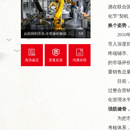
酒在联合
化节”契机
换个姿势
间到舌尖,今世缘积极探...
总台×今世缘官宣！李宇春、...
1
/5
20
导入深度
终端铺市
真伪鉴定
质量反馈
沟通你我
的市场评
重销售总
目前
过整合营
化管理水
强筋健骨
为把
考核体系