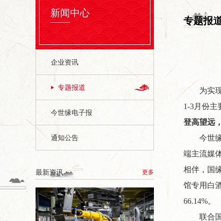
新闻中心
专题报
企业资讯
专题报道
为实
1-3月份
今世缘电子报
登高望远
通知公告
今世
端主流媒
相伴，国缘
最新资讯
更多
馆专用白酒
66.14%。
联合