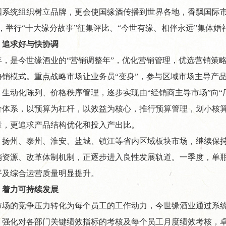
国系统组织树立品牌，更会使国缘酒传播到世界各地，香飘国际市
，举行“十大缘分故事”征集评比、“今世有缘、相伴永远”集体
，追求好与快协调
10年，是今世缘酒业的“营销调整年”，优化营销管理，优选营销
协销模式。重点战略市场让业务员“变身”，参与区域市场主导产
、生动化陈列、价格秩序管理，逐步实现由“经销商主导市场”向“
价体系，以预算为杠杆，以效益为核心，推行预算管理，划小核算
量，更追求产品结构优化和投入产出比。
，扬州、泰州、淮安、盐城、镇江等省内区域板块市场，继续保
销资源、改革体制机制，正逐步进入良性发展轨道。一季度，单瓶1
平及综合运营质量明显提升。
，着力可持续发展
市场的竞争压力转化为每个员工的工作动力，今世缘酒业通过系
，强化对各部门关键绩效指标的考核及每个员工月度绩效考核，卓