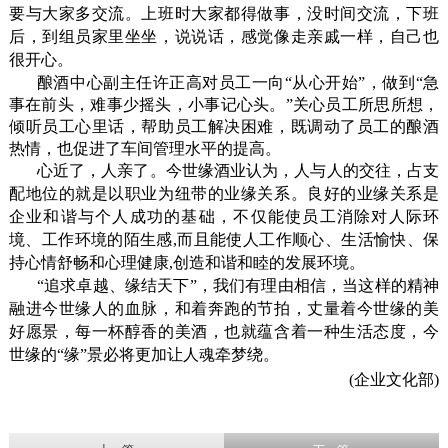
要与大家多交流。上班时大家都得做事，没时间交流，下班
后，到组员家里坐坐，说说话，感觉像走亲戚一样，自己也
很开心。
酿酒中心副主任许正高对员工一向“从心开始”，做到“急
事在前头，难事少摇头，小事记心头。”关心员工所思所想，
倾听员工心里话，帮助员工解决困难，既调动了员工的酿酒
热情，也促进了车间管理水平的提高。
心近了，人亲了。今世缘酒业认为，人与人的交往，占支
配地位的就是以职业为纽带的业缘关系。良好的业缘关系是
企业和谐与个人成功的基础，不仅能使员工消除对人际环
境、工作环境的陌生感
,
而且能使人工作顺心、生活愉快、保
持心情舒畅和心理健康
,
创造和谐和睦的发展环境。
“追求卓越、缘结天下”，我们有理由相信，当这样的精神
融进今世缘人的血脉，和着奔跑的节拍，丈量着今世缘的美
好愿景，
每一杯醇香的美酒，也就蕴含着一种生活态度，
今
世缘的“缘”景必将更加让人魂牵梦绕。
(
企业文化部
)