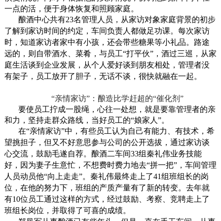
一点的活，便于身体恢复和照顾家庭。
酿酒中心共有
23
名管理人员，从家访对象家庭背景的初步
了解到家访时间的约定，车间负责人都做足功课。每次家访
时，知道家访者家中有小孩，还会带些糖果等小礼品。路途
远的，则自带酒水、菜肴，与员工“打平伙”，酒过三巡，从家
庭生活谈到企业发展，从个人爱好谈到朋友相处，管理者没
有架子，员工放开了胆子，无话不谈，很快就融在一起。
“亲情家访”：酿造比学赶超的“催化剂”
要使员工拧成一股绳，心往一处想，就是要靠管理者的亲
和力，坚持走群众路线，当好员工的“娘家人”。
在“亲情家访”中，有些员工认为自己有能力、有技术，希
望挑担子，但又不好意思参与公司的公开选拔，通过家访谈
心交流，鼓励毛遂自荐。酿酒二车间
33
组秦礼伟业务技能
好，因为妻子生意忙，不想费时费力地去“拼一把”，车间管理
人员动员他“向上走走”。秦礼伟最终走上了
41
组班组长的岗
位，在他的努力下，班组的产质产量有了新的转变。去年就
有
10
位员工通过这样的方式，经过鼓励、考察、竞聘走上了
班组长岗位，并取得了可喜的成绩。