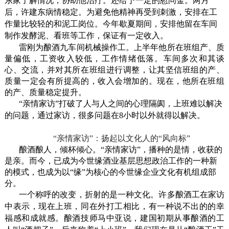
东家了解情况，协助他治疗。还给予一定的慰问金。两月
后，许建东病情稳定。为避免他精神再受到刺激，安排在工
作量比较轻的和泥工岗位。今年歇夏期间，安排他留在车间
制作发酵泥、看班等工作，保证有一定收入。
雷刚为酿酒九车间机械操作工。上半年他所在班组产、质
量偏低，工资收入较低，工作情绪低落。车间多次和其谈
心、交流，并对其所在班组进行调整，让其坚信班组的产、
质量一定会有所提高的，收入会增加的。现在，他所在班组
的产、质量稳定提升。
“亲情家访”打破了人与人之间的心理隔阂，上班难以解决
的问题，通过家访，很多问题在
8
小时以外就得以解决。
“亲情家访”：扬起以文化人的“风向标”
酿酒酿人，倾杯倾心。“亲情家访”，播种的是情，收获的
是亲。而今，已成为今世缘酒业基层思想政治工作的一种新
的模式，也成为以“缘”为核心的今世缘企业文化有机组成部
分。
一个称呼的改变，折射的是一种文化。许多酿酒工在家访
中表示，现在上班，同在外打工相比，有一种说不出的的幸
福感和成就感。酿酒技师马中亚说，建国初期从事酿酒的工