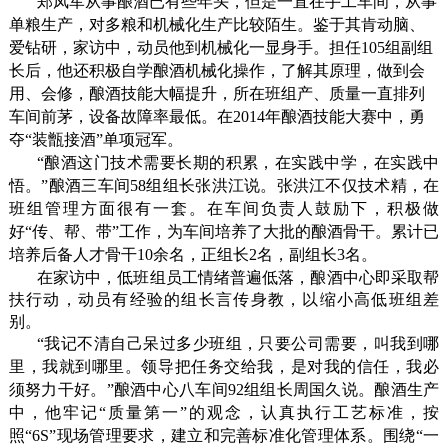
郑凤军从事酿酒已有些年头，但是一直在手工车间，从事
单粮生产，对多粮和机械化生产比较陌生。鉴于其肯动脑、
爱钻研，家访中，动员他到机械化一显身手。担任
105
组副组
长后，他还积极自学酿酒机械化操作，了解其原理，做到会
用、会修，酿酒技能大幅提升，所在班组产、质量一直排列
车间前茅，设备故障率最低。在
2014
年酿酒技能大赛中，勇
夺“装甑接酒”单项冠军。
“酿酒这门技术需要长期的积累，在实践中学，在实践中
悟。”酿酒三车间
58
组组长张洪江说。张洪江不仅技术精，在
班组管理方面很有一套。在车间负责人鼓励下，积极做
好“传、帮、带”工作，为车间培养了大批的酿酒骨干。累计已
培养后备人才骨干
10
余名，正组长
2
名，副组长
3
名。
在家访中，低班组员工情绪普遍低落，酿酒中心即采取帮
扶行动，动员有经验的组长言传身教，以缩小高低班组差
别。
“我记不清自己呆过多少班组，只要公司需要，叫我到哪
里，我就到哪里。领导把任务交给我，是对我的信任，我必
须努力干好。”酿酒中心八车间
92
组组长周国久说。酿酒生产
中，他牢记“质量第一”的观念，认真执行工艺标准，按
照“
6S
”现场管理要求，建立和完善标准化管理体系。围绕“一