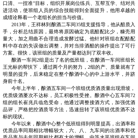
口清、一捏准”目标，组织开展岗位练兵、互帮互学、结对共
进活动，使班组人员的综合技能得到全面提升，他用卓越的
成绩诠释着一个老组长的担当与价值。
2013
年，王祥林到酿酒二车间
35
组支援指导，他从醅质入
手，分析总结原因，最终将原因确定为底醅配比少，糠壳用
量大，加之用曲不合理造成发酵过猛。他针对班组在配醅配
料中存在的失误做出调整，并对当排酒醅的操作提出了可行
方案。很快，该班组的质量及产量都达到了双丰收。
酿酒一车间
2
组是出了名的低班组，在酿酒一车间班组长
王光标的帮扶下，通过两个月的努力，
2
组的产、质量就有了
明显的提升，后来稳定在整个酿酒中心的中上游水平，并跻
身前十名。
今年上半年，酿酒五车间一个班组优质酒质量出现滑坡，
优质级酒屡次不达标，员工积极性受挫。酿酒中心五车间
72
组的组长崔兆兵临危受命，他通过调整接酒方式，加强优酒
品评，严格把控酒质等方法，迅速扭转了该班组优质酒不达
标的现状。
今年以来，酿酒中心整个低班组得到明显提高，出酒率和
优质品率同期相比增幅较大，六、八、九车间的出酒率和优
质品率与去年同期相比都有大的增幅。中等水平班组在车间