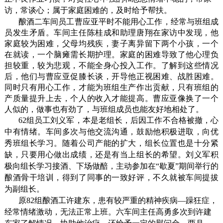
访，常谈心；属于家庭困难的，及时给予帮扶。
酿酒二车间员工曹应亚平时不能用心工作，经常与班组成
员发生矛盾。车间主任陈桂成和助理唐翔在家访中发现，他
家庭较为困难，父母均残疾，妻子离异留下两个小孩，一个
在就读，一个脑瘫需长期护理。家庭的困难导致了他心理负
担较重，较为悲观，不能全身心投入工作。了解到这些情况
后，他们与曹应亚促膝长谈，开导他正视困难、战胜困难。
同时只有用心工作，才能为班组生产作出贡献，只有班组的
产质量提升上去，个人的收入才能提高。曹应亚像换了一个
人似的，做事也有劲了，与班组成员也能友好地相处了。
62
组员工刘义军，本是老组长，后因工作不合格被撤，心
中有情绪。车间多次与他交流沟通，鼓励他积极进取，向优
秀班组长学习。随着公司产能的扩大，组长位置也是十分紧
缺，只要用心做出成绩，还是有当上组长的希望。刘义军积
极向组长学习接酒、下场做醅，主动参加在“歇夏”期间举行的
酿酒骨干培训，得到了同事的一致好评，不久就被车间提拔
为副组长。
原
82
组酿酒工许建东，患有较严重的精神疾病—躁狂症，
经常情绪激动，无法正常上班。六车间主任高勇多次到许建