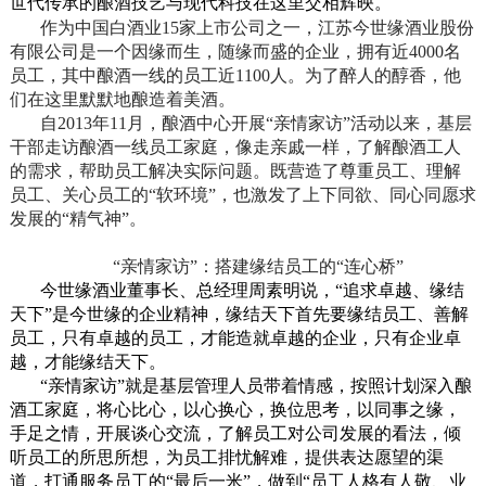
世代传承的酿酒技艺与现代科技在这里交相辉映。
作为中国白酒业15家上市公司之一，江苏今世缘酒业股份
有限公司是一个因缘而生，随缘而盛的企业，拥有近4000名
员工，其中酿酒一线的员工近1100人。为了醉人的醇香，他
们在这里默默地酿造着美酒。
自2013年11月，酿酒中心开展“亲情家访”活动以来，基层
干部走访酿酒一线员工家庭，像走亲戚一样，了解酿酒工人
的需求，帮助员工解决实际问题。既营造了尊重员工、理解
员工、关心员工的“软环境”，也激发了上下同欲、同心同愿求
发展的“精气神”。
“亲情家访”：搭建缘结员工的“连心桥”
今世缘酒业董事长、总经理周素明说，“追求卓越、缘结
天下”是今世缘的企业精神，缘结天下首先要缘结员工、善解
员工，只有卓越的员工，才能造就卓越的企业，只有企业卓
越，才能缘结天下。
“亲情家访”就是基层管理人员带着情感，按照计划深入酿
酒工家庭，将心比心，以心换心，换位思考，以同事之缘，
手足之情，开展谈心交流，了解员工对公司发展的看法，倾
听员工的所思所想，为员工排忧解难，提供表达愿望的渠
道，打通服务员工的“最后一米”，做到“员工人格有人敬、业