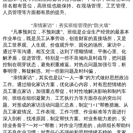
排名都有晋位，高班组也能保持。在现场管理、工艺管理、
人员管理等方面都有质的提升。
“亲情家访”：夯实班组管理的“防火墙”
“凡事预则立，不预则废”。班组是企业生产经营的最基本
作业单位，既是员工从事劳动，创造财富的直接场所，又是
员工世界观、人生观、价值观升华、固化的场所。家访中，
通过平等沟通、相互交流，达到了理顺情绪、平衡心里、化
解矛盾，促进管理。特别是一些不良倾向及时疏导，把问题
控制在萌芽状态，避免积重难返。对热点问题加强引导，析
事明理，释疑解惑。对一些新问题及时纠偏，
“亲情家访”，其实也是以“一人一事”的方式做好思想政治
工作。通过细化家访方案，优化谈心内容，对有思想情绪的
员工重点家访，加强重点帮促，针对性地解决影响和制约车
间、班组在组织凝聚力、工艺执行力等方面存在的突出问
题。对形成的家访活动问题汇总表，制定“
1+1
”帮教措施。从
员工家庭情况、工作表现、工作习惯、作业标准等方面进行
深入剖析，找准原因，制定帮扶方案。对业务能力差的，安
排业务骨干“一对一”帮教；对作业习惯差的，由班组长帮助纠
正不良作业习惯；对责任心不强的和思想情绪不稳的，常家