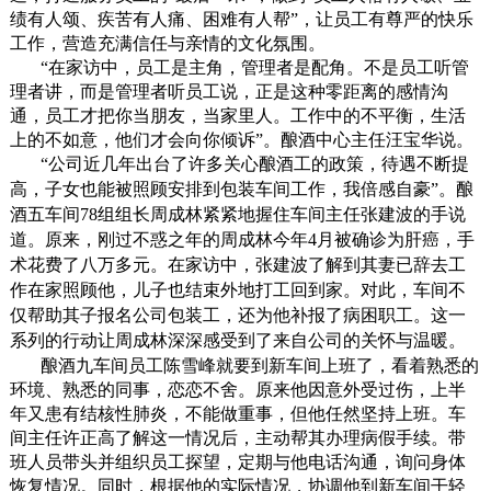
绩有人颂、疾苦有人痛、困难有人帮”，让员工有尊严的快乐
工作，营造充满信任与亲情的文化氛围。
“在家访中，员工是主角，管理者是配角。不是员工听管
理者讲，而是管理者听员工说，正是这种零距离的感情沟
通，员工才把你当朋友，当家里人。工作中的不平衡，生活
上的不如意，他们才会向你倾诉”。酿酒中心主任汪宝华说。
“公司近几年出台了许多关心酿酒工的政策，待遇不断提
高，子女也能被照顾安排到包装车间工作，我倍感自豪”。酿
酒五车间
78
组组长周成林紧紧地握住车间主任张建波的手说
道。原来，刚过不惑之年的周成林今年
4
月被确诊为肝癌，手
术花费了八万多元。在家访中，张建波了解到其妻已辞去工
作在家照顾他，儿子也结束外地打工回到家。对此，车间不
仅帮助其子报名公司包装工，还为他补报了病困职工。这一
系列的行动让周成林深深感受到了来自公司的关怀与温暖。
酿酒九车间员工陈雪峰就要到新车间上班了，看着熟悉的
环境、熟悉的同事，恋恋不舍。原来他因意外受过伤，上半
年又患有结核性肺炎，不能做重事，但他任然坚持上班。车
间主任许正高了解这一情况后，主动帮其办理病假手续。带
班人员带头并组织员工探望，定期与他电话沟通，询问身体
恢复情况。同时，根据他的实际情况，协调他到新车间干轻