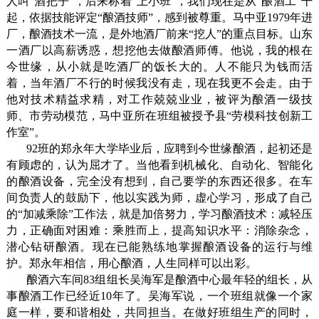
人叫“酒把子”，后来称着“上小班”，我们现在是从“酿酒工”干
起，依据技能评定“酿酒技师”，感到被尊重。马中亚
1979
年进
厂，酿酒技术一流，是外地酒厂前来“挖人”的重点目标。山东
一酒厂以高薪诱惑，想挖他去做酿酒师傅。他说，我的根在
今世缘，从小就是吃酒厂的饭长大的。人不能只为钱而活
着，当年酒厂不行的时候我没有走，现在我更不会走。由于
他对技术精益求精，对工作兢兢业业，被评为酿酒一级技
师、市劳动模范，马中亚所在班组被授予县“劳模科技创新工
作室”。
92
班的郑永年大学毕业后，应聘到今世缘酿酒，起初还是
有顾虑的，认为屈才了。当他看到机械化、自动化、智能化
的酿酒设备，完全没有想到，自己要学的东西还很多。在车
间负责人的鼓励下，他以实践为师，虚心学习，形成了自己
的“加减乘除”工作法，就是加倍努力，学习酿酒技术：减轻压
力，正确面对困难：乘胜而上，提高知识水平：消除杂念，
潜心钻研酿酒。现在已能熟练地掌握酿酒设备的运行与维
护。郑永年相信，用心酿酒，人生同样可以出彩。
酿酒六车间
83
组组长吴海军是酿酒中心最年轻的组长，从
事酿酒工作已经近
10
年了。吴海军说，一个班组就像一个家
庭一样，要和谐相处，共同担当。在做好班组生产的同时，