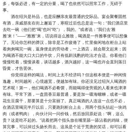
多，每饭必进，有一定的分量，喝了也依然可以照常工作，无碍于
事。
酒在绍兴是补品，也是应酬亲友最普通的交际品。宴会聚餐固然
有酒，亲戚朋友在街上邂逅了，寒暄过后也总是这一句：“我们酒店里
去吃一碗（他们把“喝”也叫“吃”），我的。”或者说：“我们去‘雅
雅’来！”——“雅雅”来，话说得这么雅致，喝酒是一件雅事便可以想像
了。无论你怎样的莽汉，除非是工作疲倦了，忙里偷闲地在柜台上站
着匆匆喝完一碗，返身便走的劳动者，一上酒店，就会斯文起来；因
为喝酒不能大口大口的牛饮，只有低斟浅酌的吃法才合适。你看他们
慢慢吃着，慢慢谈着，谈话越多，酒兴越好，这一喝也许会直到落日
昏黄，才告罢休。
你觉得这样的喝法，时间上太不经济吗？但这根本便是一种闲情
逸趣，时间越闲，心境越宽，便越加有味。你还没见过绍兴人喝酒的
艺术呢！第一，他们喝酒不必肴馔，而能喝得使旁观的人看来也津津
有味。平常下酒，一盘茴香豆最普通，要是加一碟海螺蛳，或者一碟
花生豆腐干，那要算是十分富丽了。真正喝酒的人连这一点也不必，
在酒店里喝完半斤以后，只要跑到柜台上去，用两个指头拈起一块鸡
肉（或者鸭肉），向伙计问一问价钱，然后放回原处说：“啊，这么
贵？这是吃不起的。”说着把两个指头放在嘴里舔一舔沾着的鸡味，便
算完事，可以掉过头扬长而去。这虽是个近于荒唐的笑话，却可以看