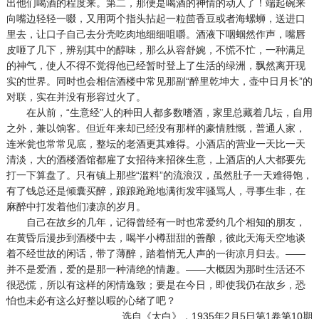
出他们喝酒的程度来。第二，那便是喝酒的神情的动人了！端起碗来
向嘴边轻轻一啜，又用两个指头拈起一粒茴香豆或者海螺蛳，送进口
里去，让口子自己去分壳吃肉地细细咀嚼。酒液下咽蝈然作声，嘴唇
皮咂了几下，辨别其中的醇味，那么从容舒婉，不慌不忙，一种满足
的神气，使人不得不觉得他已经暂时登上了生活的绿洲，飘然离开现
实的世界。同时也会相信酒楼中常见那副“醉里乾坤大，壶中日月长”的
对联，实在并没有形容过火了。
在从前，“生意经”人的种田人都多数嗜酒，家里总藏着几坛，自用
之外，兼以饷客。但近年来却已经没有那样的豪情胜慨，普通人家，
连米瓮也常常见底，整坛的老酒更其难得。小酒店的营业一天比一天
清淡，大的酒楼酒馆都雇了女招待来招徕生意，上酒店的人大都要先
打一下算盘了。只有镇上那些“滥料”的流浪汉，虽然肚子一天难得饱，
有了钱总还是倾囊买醉，踉踉跄跄地满街发牢骚骂人，寻事生非，在
麻醉中打发着他们凄凉的岁月。
自己在故乡的几年，记得曾经有一时也常爱约几个相知的朋友，
在黄昏后漫步到酒楼中去，喝半小樽甜甜的善酿，彼此天海天空地谈
着不经世故的闲话，带了薄醉，踏着悄无人声的一街凉月归去。——
并不是爱酒，爱的是那一种清绝的情趣。——大概因为那时生活还不
很恐慌，所以有这样的闲情逸致；要是在今日，即使我仍在故乡，恐
怕也未必有这么好整以暇的心绪了吧？
选自《太白》，1935年2月5日第1卷第10期