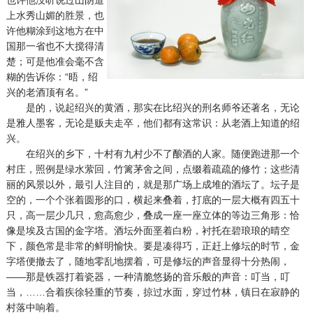
上水秀山媚的胜景，也
许他糊涂到这地方在中
国那一省也不大搅得清
楚；可是他准会毫不含
糊的告诉你：“晤，绍
兴的老酒顶有名。”
是的，说起绍兴的黄酒，那实在比绍兴的刑名师爷还著名，无论
是雅人墨客，无论是贩夫走卒，他们都有这常识：从老酒上知道的绍
兴。
在绍兴的乡下，十村有九村少不了酿酒的人家。随便跑进那一个
村庄，照例是绿水萦回，竹篱茅舍之间，点缀着疏疏的修竹；这些清
丽的风景以外，最引人注目的，就是那广场上成堆的酒坛了。坛子是
空的，一个个张着圆形的口，横起来叠着，打底的一层大概有四五十
只，高一层少几只，愈高愈少，叠成一座一座立体的等边三角形：恰
像是埃及古国的金字塔。酒坛外面垩着白粉，衬托在碧琅琅的晴空
下，颜色常是非常的鲜明愉快。要是凑得巧，正赶上修坛的时节，金
字塔便撤去了，随地零乱地摆着，可是修坛的声音显得十分热闹，
——那是铁器打着瓷器，一种清脆悠扬的音乐般的声音：叮当，叮
当，……合着疾徐轻重的节奏，掠过水面，穿过竹林，镇日在寂静的
村落中响着。