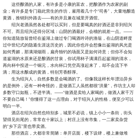
这些酿酒的人家，有许多是小康的富农，把酿酒作为农家的副
业；有许多是专门藉此营生的作坊，雇用着几十个“司务”，大量地酿造
黄酒，推销到外路去——有的并且兼在城里开酒馆。
绍兴老酒虽然各处都可以买到，但是要喝真的好酒还是非到绍兴
不可。而且绍兴还得分区域：山阴的酒最好，会稽的就差一点。——
你知道陆放翁曾经在鉴湖上做过专门喝酒吟诗的渔翁，在山阴道畔度
过中世纪式的隐遁生涯这历史的，因此你也许会想像出鉴湖的风光是
如何秀媚，那满湖烟雨，扁舟独钓的场面又是如何诗意；但你不会知
道鉴湖的水原来还是酿酒的甘泉，你试用杯子满满舀起鉴湖的清水，
再向杯中投进一个铜元，水向杯口凭空高涨起来了，却不会流下半
滴；用这水酿成的黄酒，特别芳香醇厚。
生为绍兴人，自然多数是会喝酒的了。但像我这样长年漂泊异乡
的是例外，还有一种奇怪的，是做酒工人虽然都很“洪量”，作坊主人却
多数守口如瓶，不进半滴。——“做酒是卖给人家喝的，做酒人家千万
不要自己喝！”你懂得了这一点理由，对于绍兴人的性格，便至少可以
明白一半。
酒店在绍兴自然也特别多，城里不必说，镇上小小一条街，街头
望得见街尾的，常常在十家以上；村庄上没有市集，一二家卖杂货
的“乡下店”里也带卖酒。
那些酒店，大都非常简陋：单开店面，楼下设肆，楼上兼做堆