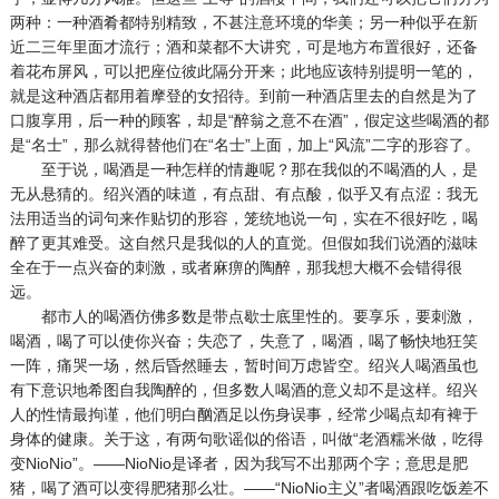
两种：一种酒肴都特别精致，不甚注意环境的华美；另一种似乎在新
近二三年里面才流行；酒和菜都不大讲究，可是地方布置很好，还备
着花布屏风，可以把座位彼此隔分开来；此地应该特别提明一笔的，
就是这种酒店都用着摩登的女招待。到前一种酒店里去的自然是为了
口腹享用，后一种的顾客，却是“醉翁之意不在酒”，假定这些喝酒的都
是“名士”，那么就得替他们在“名士”上面，加上“风流”二字的形容了。
至于说，喝酒是一种怎样的情趣呢？那在我似的不喝酒的人，是
无从悬猜的。绍兴酒的味道，有点甜、有点酸，似乎又有点涩：我无
法用适当的词句来作贴切的形容，笼统地说一句，实在不很好吃，喝
醉了更其难受。这自然只是我似的人的直觉。但假如我们说酒的滋味
全在于一点兴奋的刺激，或者麻痹的陶醉，那我想大概不会错得很
远。
都市人的喝酒仿佛多数是带点歇士底里性的。要享乐，要刺激，
喝酒，喝了可以使你兴奋；失恋了，失意了，喝酒，喝了畅快地狂笑
一阵，痛哭一场，然后昏然睡去，暂时间万虑皆空。绍兴人喝酒虽也
有下意识地希图自我陶醉的，但多数人喝酒的意义却不是这样。绍兴
人的性情最拘谨，他们明白酗酒足以伤身误事，经常少喝点却有裨于
身体的健康。关于这，有两句歌谣似的俗语，叫做“老酒糯米做，吃得
变NioNio”。——NioNio是译者，因为我写不出那两个字；意思是肥
猪，喝了酒可以变得肥猪那么壮。——“NioNio主义”者喝酒跟吃饭差不