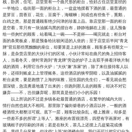
栈，卧房，住宅。店堂里有一个曲尺形的柜台，恰好占住店堂直径的
一半地位，临街那一面的柜台上，一盆盆地摆着下酒的菜，最普通的
是芽豆，茴香豆，花生，豆腐干，海螺蛳；间或也有些鱼干，熏鹅，
白鸡之类。那是普通顾客绝少问津的珍羞上品。靠店堂那一面的柜台
是空着，常只有一块油腻乌黑的揩台布，静静地躺在上面，这儿预备
给一些匆忙的顾客，站着喝上一碗——不是杯——喝完就走；柜台对
面的条凳板桌，那是预备给比较闲适的人坐的；至于店堂后半间“青龙
牌”背后那些黑黝黝的座位，却要算是上好的雅座，顾客多有些斯文一
脉，是杂货店里的大伙计们的区域，小伙计常站在曲尺的角上招待客
人，当着冬天，便时常跑到“青龙牌”旁边的炉子上去双手捧着洋铁片制
成的酒筒，利用它当作火炉；“大伙”兼“东家”的，除了来往接待客人以
外，还得到账桌上上管理账务。这些酒店的狭窄阴暗，以及油腻腻的
柜台桌凳，要是跑惯了上海的味雅，冠生园的先生们，一看见就会愁
眉深锁，急流勇退地逃了出来的；但跑到那儿去的顾客，却决不对它
嫌弃——不，岂但嫌弃呢，那简直是他们小小的乐园！
以上所说的不过是乡镇各处最普通的酒店，在繁华的城内大街，
情行自然也就大不相同。那里除了偏街僻巷的小酒店以外，一般的酒
楼酒馆大都整洁可观。底下一层，顾客比较杂乱，楼上雅座，却多是
一些差不多的所谓“上等人”。雅座的布置很漂亮，四壁有字画屏对，有
玻璃框子的印刷的洋画；若是在秋天，茶几上还摆上几盆菊花或佛
手，显得几分风雅。但这些“上等”的酒楼中间，我们还可以把它们分为