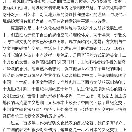
开”，讲究曲折错落布局，达到曲径通幽的诗趣。又巧妙运用“借景”，
把远近山峦塔、河湖树木借来与园内之景相映成趣。中华文化精华中
这种对人、对艺术、对天地万象的协调性和整体性的理解，与现代环
境保护意识有相通之处，甚至在这种意识中平添一点诗意。
更重要的是，中华文化在继承传统与吸收外来文明的发展过程
中，创造性地开拓了自己的思维空间和理论体系。两千年来，佛教文
明与中华文明的结缘已经修成正果。现在面临的问题是西方文明与中
华文明的碰撞与交融。生活在十九世纪中叶的梁章钜（1775—1849）
在其《浪迹丛谈》中有这样一则笔记，是用音译的方式记述英文十二
个月份的发音。这则笔记题曰“外夷日月”，由此不难看出作者的猎奇
和轻蔑的态度。他当然不会想到，就在他辞世不过半个世纪的时间，
以英语为主要载体的西方文化就大踏步地挺进中国，并深刻地影响了
中国一个世纪。中国文学研究，当然也打上了西方文明的深刻烙印：
十九世纪末到二十世纪中期约五十年间，以进化论思潮为核心的西方
文明强烈地冲击着中国思想界和学术界；二十世纪中期以后占据主流
地位的马克思主义思潮，又从根本上改变了中国的面貌；世纪之交，
中国文学研究汲取百年精华，从外来文明与传统文明的交融中正悄然
经历着第三次意义深远的历史转型。
过去一百多年，作为强势文化代表的西文论著，我们多有译介，
而中国的著述却很少对外传播，这当然是一种不对等的文化交往，正