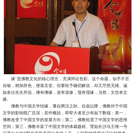
缘”是佛教文化的核心理念，充满辩证色彩。这个命题，似乎不言
自喻，稍加辞色，便落言筌。但要给予确切解说，却又茫然无绪。诚
如各位先生所说，佛有佛缘，道有道缘，儒有儒缘，当然，文也有文
缘。
佛教与中国文学结缘，肇自两汉之际。自兹以降，佛教对于中国
文学的影响既广且深；若作概括，荦荦大者至少有如下数端：第一，
佛教改变了中国文学的发展方向；第二，佛教拓宽了中国文学的思维
空间；第三，佛教丰富了中国文学的体裁题材。譬如长沙马王堆一号