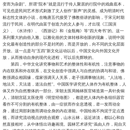
变而为杂剧”。所谓“院本”就是流行于伶人聚居的行院中的戏曲底本，
可见也是民间艺术形式刺激了文人创作“新声”的灵感。成为明清时代
标志性文体的小说，在晚唐五代接受了佛教俗讲的影响，于宋元时期
流行于民间，在明代由富于创造力的文人参与，才出现《三国演
义》、《水浒传》、《西游记》和《金瓶梅》等“四大奇书”的。这一
系列重大的由俗入雅、以雅化俗的文体转移和创新的现象，说明中国
文化最有创造性的部分不是封闭的，而是开放的，向不同的文化层面
开放。这一点是与“五四”新文化运动以后，中国文化向外国文化开
放，从而推动自身的现代化进程，可以后先辉映的。
第四，中华文化讲究事物和艺术的整体性和有机性，注意事物的
内在联系和外在联系，在文化创造中强调人与自然的协调与和谐。佛
教强调众相因缘，儒家强调天人关系，老子强调事物法则。“人法地，
地法天，天法道，道法自然”。中国医学讲究把人体作为有机整体，人
体又作为自然整体的一部分。宋朝太医局翰林医官铸造第一具针灸铜
人，清朝宫廷太医使用《明堂经络图》，都是把人体内外各组织器官
看作不可分割的有机整体，由一症状而作全息透视，牵一发而动全
身，通过局部刺激而调动全身的内在潜能。中国绘画不拘泥于定点透
视，而讲究流动视点的统合观察，山水云林，远近浓淡，都以心和自
然直接相对，从中体悟出诗趣画境。园林艺术讲究“虽由人作，宛自天