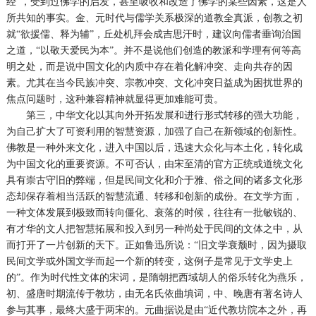
经”，受到过佛学的启发，甚至吸收和改造了佛学的某些因素，这是人
所共知的事实。金、元时代与儒学关系极深的道教全真派，创教之初
就“欲援儒、释为辅”，丘处机拜会成吉思汗时，建议向儒者垂询治国
之道，“以敬天爱民为本”。并不是说他们创造的教派和学理有何等高
明之处，而是说中国文化的内质中存在着化解冲突、走向共存的因
素。尤其在当今民族冲突、宗教冲突、文化冲突日益成为困扰世界的
焦点问题时，这种兼容精神就显得更加难能可贵。
第三，中华文化以其向外开拓发展和进行形式转移的强大功能，
为自己扩大了可资利用的智慧资源，加强了自己在新领域的创新性。
佛教是一种外来文化，进入中国以后，迅速大众化与本土化，转化成
为中国文化的重要资源。不可否认，由宋至清的官方正统或道统文化
具有崇古守旧的弊端，但是民间文化和介于雅、俗之间的诸多文化形
态却保存着相当活跃的智慧流通、转移和创新的成份。在文学方面，
一种文体发展到极致而转向僵化、衰落的时候，往往有一批敏锐的、
有才华的文人把智慧拓展和投入到另一种尚处于民间的文体之中，从
而打开了一片创新的天下。正如鲁迅所说：“旧文学衰颓时，因为摄取
民间文学或外国文学而起一个新的转变，这例子是常见于文学史上
的”。作为时代性文体的宋词，是隋朝把西域胡人的俗乐转化为燕乐，
初、盛唐时期流传于教坊，由无名氏依曲填词，中、晚唐有著名诗人
参与其事，最终大盛于两宋的。元曲据说是由“近代教坊院本之外，再