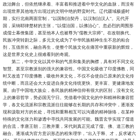
政治舞台，但依然继承着、丰富着和推进着中华文化的血脉，而没有
出现世界其他地方出现过的文明中绝的野蛮时代。辽代疆域极盛时
期，实行北南两面官制，“以国制治契丹，以汉制治汉人“。元代开
国，采纳耶律楚材的主张，“以儒治国，以佛治心”。忽必烈的周围形
成儒士幕僚集团，甚至他本人也被尊为“儒教大宗师”。在改朝换代、
民族冲突转剧之际，多元文化成为了中华民族精神生生不息的粘合
剂，互借所长，融合再生，使整个民族文化在痛苦中重获新的辉煌，
这是世界文化史上很难看到的奇观。
第二，中华文化以其中和的气质和集美的胸襟，具有对不同文化
智慧、甚至宗教派别的强大的兼容性。中国文化吸收了印度佛教，同
时又改造了印度佛教，吸收外来文化，不仅不会使自己原来的文化传
统中断，而且还会大大促进自身文化传统更快、更丰富、更健康地发
展。由于中国地大族众，各民族的精神信仰有很大的区别，没有文化
上的兼容哲学，势必国无宁日。凭借着中国文化的中和精神和兼容哲
学，各文化流派和宗教流派往往能够在长期的共存和冲突中，逐渐发
现和汲取对方的长处，寻找和重释相互可以沟通的精神脉络，在某种
特殊的文化张力和渗透中寻找共同发展的可能。魏晋玄学实现了儒道
的合流，李唐王朝，三教并重，宋代则真正完成了儒、佛、道三教的
融合。逐渐成为官方意识形态的程朱理学，“出入于释、才，反求诸六