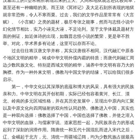
汉墓出土的T型帛画所表现出来的上天、人间和地狱观念还比较简单，
甚至还有一种幽暗的美。而王琰《冥祥记》及大足石刻所表现的地狱
就非常恐怖，令人不寒而栗。过去，我们的文学作品里常常有《大言
赋》、《小言赋》之类的题材，极尽夸张之能事，然而与志怪小说中
幻化情节相比，实乃小诬见大诬，不足论列。至于文学体裁及题材方
面的例证，如近体诗的出现，如魏晋志怪小说的繁荣，更是举不胜
举。对此，学术界多有论述，这里可以存而不论。
过去往往将汉唐文学并称，其实汉唐很不相同。汉代融汇中原各
个地区文明的精华，铸成中华文明外儒内霸的特质；而唐代则融汇周
边少数民族文化、特别是西域文明的精华，涵养中华文明有容乃大的
胸襟。作为一种外来文明，佛教与中国文学的结缘，可以给我们很多
启示。
第一，中华文化以其深厚的底蕴和博大的风采，具有强大的民族
亲和力。中华文明在其开创初期，实际已经包容着黄河、长江、漠
北、岭南的多元区域性格，并在其历史发展中，呈现出中原内向汇聚
以及中原文化向四周辐射的双向性认同趋势。佛教进入中国，其实也
是一种双向选择：佛教选择了中国，中国也选择了佛教，并使之溶入
中华文明的血脉，与儒家学说、道家思想一起，为民族亲合力的形成
起到了深刻的润滑作用。隋唐统一和五代十国混乱而进入宋代之后，
辽、金崛起于北方，元、清统一而疆域辽阔，均为少数民族占据最高