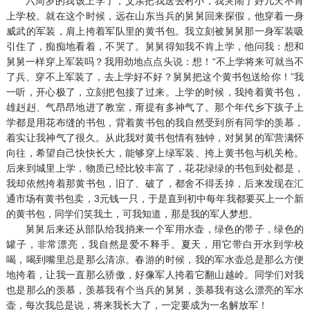
六周岁的我该上学了，父亲把我送去村小，我哭闹了好几天不肯
上学校。就在这个时候，远在山东当兵的舅舅回来探假，他穿着一身
威武的军装，肩上挎着军队里的黄书包。我立刻被舅舅那一身军装吸
引住了，痴痴地看着，不哭了。舅舅得知我不肯上学，他问我：想和
舅舅一样穿上军装吗？我用劲地点点头说：想！“不上学将来可就当不
了兵、穿不上军装了，去上学好不好？舅舅把这个黄书包送给你！”我
一听，开心极了，立刻把包接了过来。上学的时候，我挎着黄书包，
雄赳赳、气昂昂地进了教室，甭提有多神气了。那个年代乡下孩子上
学都是用花布缝的书包，背着黄书包的我自然受到所有同学的羡慕，
着实让我神气了很久。从此我对黄书包情有独钟，对舅舅的军营满怀
向往，希望自己快快长大，能够穿上绿军装、挎上黄书包与机关枪。
后来到城里上学，物质已经比较丰富了，花花绿绿的书包到处都是，
我却依然挎着那黄书包，旧了、破了，都舍不得丢掉，后来发现在汇
通市场有黄书包卖，3元钱一只，于是直到初中每年我都要买上一个新
的黄书包，同学们笑我土，可我知道，那是我的军人梦想。
舅舅后来还从部队给我捎来一个军用水壶，绿色的带子，绿色的
罐子，非常漂亮，我自然是爱不释手。夏天，用它带白开水到学校
喝，喝到嘴里总是那么清凉。春游的时候，我的军水壶总是那么方便
地挎着，让我一直那么骄傲，好像军人挎着它翻山越岭。同学们对我
也是那么的羡慕，羡慕我有个当兵的舅舅，羡慕我有这么漂亮的军水
壶，每次我总是说，将来我长大了，一定要成为一名解放军！