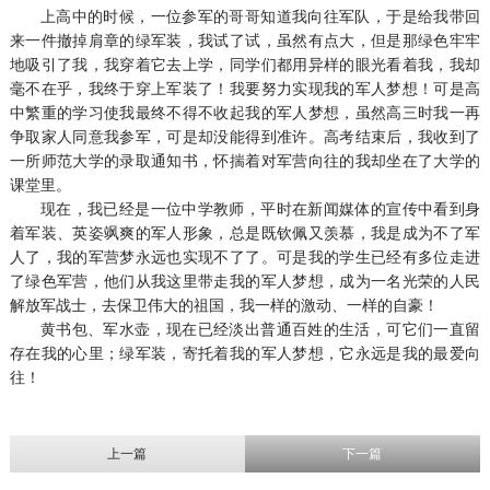
上高中的时候，一位参军的哥哥知道我向往军队，于是给我带回
来一件撤掉肩章的绿军装，我试了试，虽然有点大，但是那绿色牢牢
地吸引了我，我穿着它去上学，同学们都用异样的眼光看着我，我却
毫不在乎，我终于穿上军装了！我要努力实现我的军人梦想！可是高
中繁重的学习使我最终不得不收起我的军人梦想，虽然高三时我一再
争取家人同意我参军，可是却没能得到准许。高考结束后，我收到了
一所师范大学的录取通知书，怀揣着对军营向往的我却坐在了大学的
课堂里。
现在，我已经是一位中学教师，平时在新闻媒体的宣传中看到身
着军装、英姿飒爽的军人形象，总是既钦佩又羡慕，我是成为不了军
人了，我的军营梦永远也实现不了了。可是我的学生已经有多位走进
了绿色军营，他们从我这里带走我的军人梦想，成为一名光荣的人民
解放军战士，去保卫伟大的祖国，我一样的激动、一样的自豪！
黄书包、军水壶，现在已经淡出普通百姓的生活，可它们一直留
存在我的心里；绿军装，寄托着我的军人梦想，它永远是我的最爱向
往！
上一篇
下一篇