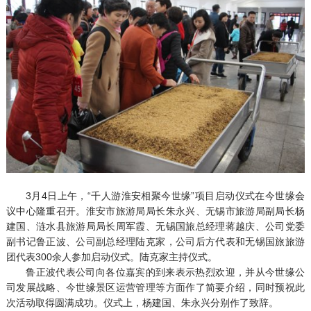
3月4日上午，“千人游淮安相聚今世缘”项目启动仪式在今世缘会
议中心隆重召开。淮安市旅游局局长朱永兴、无锡市旅游局副局长杨
建国、涟水县旅游局局长周军霞、无锡国旅总经理蒋越庆、公司党委
副书记鲁正波、公司副总经理陆克家，公司后方代表和无锡国旅旅游
团代表300余人参加启动仪式。陆克家主持仪式。
鲁正波代表公司向各位嘉宾的到来表示热烈欢迎，并从今世缘公
司发展战略、今世缘景区运营管理等方面作了简要介绍，同时预祝此
次活动取得圆满成功。仪式上，杨建国、朱永兴分别作了致辞。