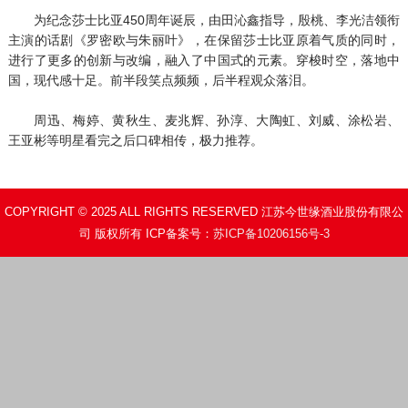
为纪念莎士比亚450周年诞辰，由田沁鑫指导，殷桃、李光洁领衔
主演的话剧《罗密欧与朱丽叶》，在保留莎士比亚原着气质的同时，
进行了更多的创新与改编，融入了中国式的元素。穿梭时空，落地中
国，现代感十足。前半段笑点频频，后半程观众落泪。
周迅、梅婷、黄秋生、麦兆辉、孙淳、大陶虹、刘威、涂松岩、
王亚彬等明星看完之后口碑相传，极力推荐。
COPYRIGHT © 2025 ALL RIGHTS RESERVED 江苏今世缘酒业股份有限公
司 版权所有 ICP备案号：
苏ICP备10206156号-3