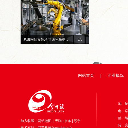
总台×今世缘官宣！李宇春、...
1
/5
赓续红色初心 深耕惠民善
网站首页
|
企业概况
地 
电 话：
邮 编
加入收藏
｜
网站地图
｜
天猫
|
京东
|
苏宁
传 真：
技术支持：
网新科技
(
www.ibw.cn
)