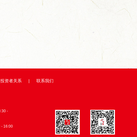
缘牵线，...
从田间到舌尖,今世缘积极探...
总台×今世缘
投资者关系
|
联系我们
0 -
 - 16:00