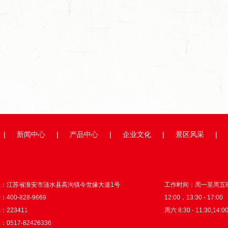
举...
超级工厂开箱记｜以数智之力...
山海隔不断热爱！国
|
新闻中心
|
产品中心
|
企业文化
|
景区风采
|
址：江苏省淮安市涟水县高沟镇今世缘大道1号
工作时间：周一至周五8:3
400-828-9669
12:00，13:30 - 17:00
：223411
周六 8:30 - 11:30,14:00
0517-82426336