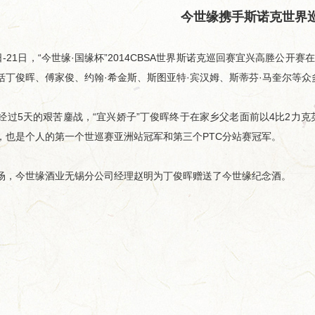
今世缘携手斯诺克世界
-21日，“今世缘·国缘杯”2014CBSA世界斯诺克巡回赛宜兴高塍公开
括丁俊晖、傅家俊、约翰·希金斯、斯图亚特·宾汉姆、斯蒂芬·马奎尔等众
过5天的艰苦鏖战，“宜兴娇子”丁俊晖终于在家乡父老面前以4比2力
，也是个人的第一个世巡赛亚洲站冠军和第三个PTC分站赛冠军。
今世缘酒业无锡分公司经理赵明为丁俊晖赠送了今世缘纪念酒。