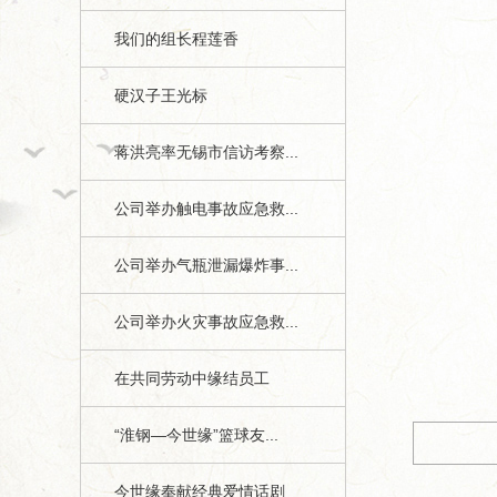
我们的组长程莲香
硬汉子王光标
蒋洪亮率无锡市信访考察...
公司举办触电事故应急救...
公司举办气瓶泄漏爆炸事...
1
公司举办火灾事故应急救...
今世缘月报》第六期1、4版
在共同劳动中缘结员工
“淮钢—今世缘”篮球友...
今世缘奉献经典爱情话剧