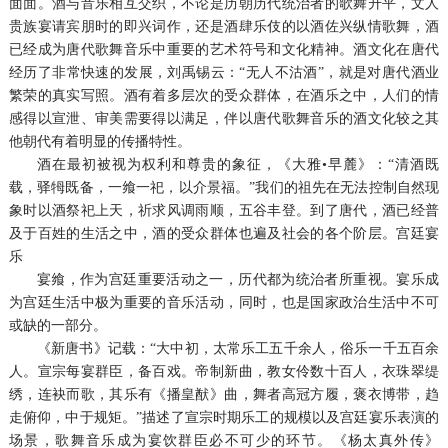
面面。酒与音乐相互交织，不论是历朝历代统治者的歌舞升平，文人
贵族宴请宾朋时的即兴词作，还是酒肆乐伎的以酒佐兴纵情歌舞，酒
已经成为唐代歌舞音乐中重要的艺术符号和文化精神。酒文化在唐代
经历了非常快速的发展，刘禹锡云：“无人不沽酒”，就是对唐代酒业
繁荣的真实写照。酒有着多层次的受众群体，在酒乐之中，人们的情
感得以宣泄、审美需要得以满足，伴以唐代歌舞音乐的酒文化较之其
他朝代有着明显的传播特性。
酒在最初被视为权利和尊贵的象征，《大雅•早麓》：“清酒既
载，驿牳既备，一飨一祀，以介景福。”我们的祖先在无法控制自然现
象时以酒祭祀上天，祈求风调雨顺，五谷丰登。到了唐代，酒已经普
及于百姓的生活之中，酒的受众群体也遍及社会的各个阶层。宫廷宴
乐
宴飨，作为宫廷重要活动之一，历代都为统治者所重视。宴乐成
为宫廷生活中极为重要的音乐活动，同时，也是国家政治生活中不可
或缺的一部分。
《新唐书》记载：“大中初，太常乐工五千余人，俗乐一千五百余
人。宣宗每宴群臣，备百戏。帝制新曲，教女伶数十百人，衣珠翠缇
绣，连袂而歌，其乐有《播皇猷》曲，舞者高冠方履，褒衣博带，趋
走俯仰，中于规矩。”描述了宣宗时期乐工的规模以及宫廷宴乐表演的
场景，歌舞音乐成为宴饮群臣必不可少的环节。《杨太真外传》