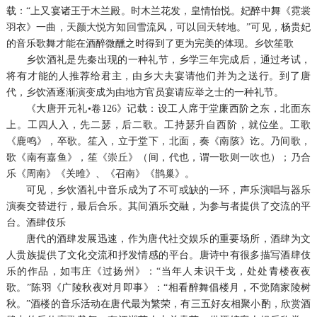
载：“上又宴诸王于木兰殿。时木兰花发，皇情怡悦。妃醉中舞《霓裳
羽衣》一曲，天颜大悦方知回雪流风，可以回天转地。”可见，杨贵妃
的音乐歌舞才能在酒醉微醺之时得到了更为完美的体现。乡饮笙歌
乡饮酒礼是先秦出现的一种礼节，乡学三年完成后，通过考试，
将有才能的人推荐给君主，由乡大夫宴请他们并为之送行。到了唐
代，乡饮酒逐渐演变成为由地方官员宴请应举之士的一种礼节。
《大唐开元礼•卷126》记载：设工人席于堂廉西阶之东，北面东
上。工四人入，先二瑟，后二歌。工持瑟升自西阶，就位坐。工歌
《鹿鸣》，卒歌。笙入，立于堂下，北面，奏《南陔》讫。乃间歌，
歌《南有嘉鱼》，笙《崇丘》（间，代也，谓一歌则一吹也）；乃合
乐《周南》《关雎》、《召南》《鹊巢》。
可见，乡饮酒礼中音乐成为了不可或缺的一环，声乐演唱与器乐
演奏交替进行，最后合乐。其间酒乐交融，为参与者提供了交流的平
台。酒肆伎乐
唐代的酒肆发展迅速，作为唐代社交娱乐的重要场所，酒肆为文
人贵族提供了文化交流和抒发情感的平台。唐诗中有很多描写酒肆伎
乐的作品，如韦庄《过扬州》：“当年人未识干戈，处处青楼夜夜
歌。”陈羽《广陵秋夜对月即事》：“相看醉舞倡楼月，不觉隋家陵树
秋。”酒楼的音乐活动在唐代最为繁荣，有三五好友相聚小酌，欣赏酒