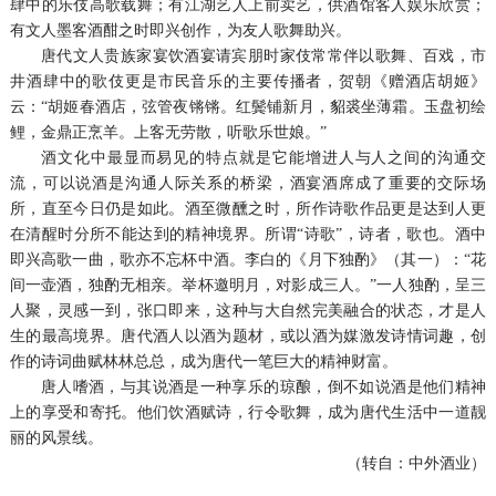
肆中的乐伎高歌载舞；有江湖艺人上前卖艺，供酒馆客人娱乐欣赏；
有文人墨客酒酣之时即兴创作，为友人歌舞助兴。
唐代文人贵族家宴饮酒宴请宾朋时家伎常常伴以歌舞、百戏，市
井酒肆中的歌伎更是市民音乐的主要传播者，贺朝《赠酒店胡姬》
云：“胡姬春酒店，弦管夜锵锵。红鬓铺新月，貂裘坐薄霜。玉盘初绘
鲤，金鼎正烹羊。上客无劳散，听歌乐世娘。”
酒文化中最显而易见的特点就是它能增进人与人之间的沟通交
流，可以说酒是沟通人际关系的桥梁，酒宴酒席成了重要的交际场
所，直至今日仍是如此。酒至微醺之时，所作诗歌作品更是达到人更
在清醒时分所不能达到的精神境界。所谓“诗歌”，诗者，歌也。酒中
即兴高歌一曲，歌亦不忘杯中酒。李白的《月下独酌》（其一）：“花
间一壶酒，独酌无相亲。举杯邀明月，对影成三人。”一人独酌，呈三
人聚，灵感一到，张口即来，这种与大自然完美融合的状态，才是人
生的最高境界。唐代酒人以酒为题材，或以酒为媒激发诗情词趣，创
作的诗词曲赋林林总总，成为唐代一笔巨大的精神财富。
唐人嗜酒，与其说酒是一种享乐的琼酿，倒不如说酒是他们精神
上的享受和寄托。他们饮酒赋诗，行令歌舞，成为唐代生活中一道靓
丽的风景线。
（转自：中外酒业）