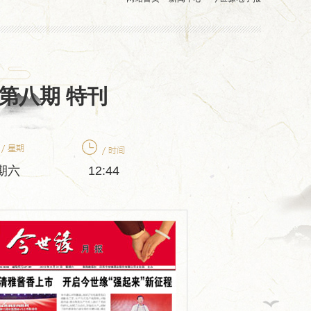
》第八期 特刊
期六
12:44