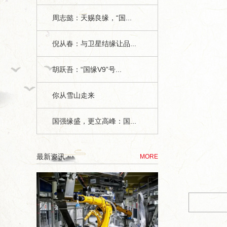
周志懿：天赐良缘，“国...
倪从春：与卫星结缘让品...
胡跃吾：“国缘V9”号...
你从雪山走来
国强缘盛，更立高峰：国...
1
今世缘月报》第八期 特刊1、4版
最新资讯
MORE