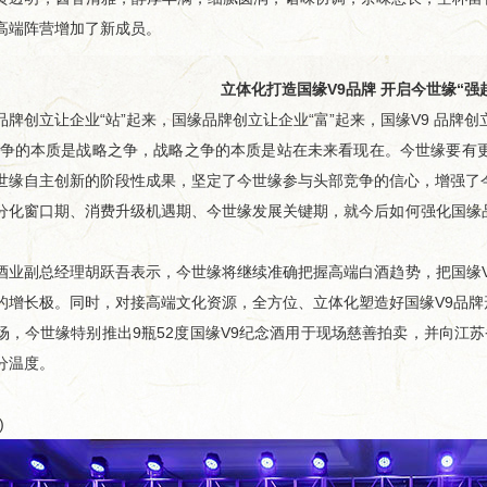
高端阵营增加了新成员。
立体化打造国缘V9品牌 开启今世缘“强
创立让企业“站”起来，国缘品牌创立让企业“富”起来，国缘V9 品牌创
的本质是战略之争，战略之争的本质是站在未来看现在。今世缘要有更
世缘自主创新的阶段性成果，坚定了今世缘参与头部竞争的信心，增强了
窗口期、消费升级机遇期、今世缘发展关键期，就今后如何强化国缘品
副总经理胡跃吾表示，今世缘将继续准确把握高端白酒趋势，把国缘V
的增长极。同时，对接高端文化资源，全方位、立体化塑造好国缘V9品牌
今世缘特别推出9瓶52度国缘V9纪念酒用于现场慈善拍卖，并向江苏
分温度。
)