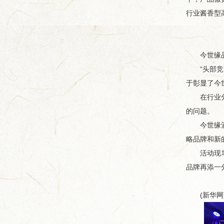
行业酱香型
今世缘品牌
“头部竞争
于彰显了今
在行业分化
的问题。
今世缘酒业
略品牌和新
活动现场，
品牌再添一
(新华网