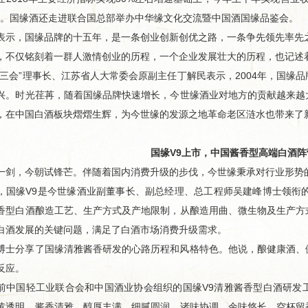
55%。国缘酒还走进联合国总部举办中华缘文化交流暨中国酒国缘品鉴会。
，国缘品牌的十五年，是一条创业创新创优之路，一条争先领先率先之
仅铭刻着一群人激情创业的历程，一个企业发展壮大的历程，也记述
会”理事长、江苏省人大常委会原副主任丁解民表示，2004年，国缘
兴。时光荏苒，随着国缘品牌快速增长，今世缘酒业对地方的贡献越来越
，在中国白酒板块熠熠生辉，为今世缘的发源之地革命老区涟水也带来了
国缘V9上市，中国酱香型高端白酒
，今朝试锋芒。伴随着国内消费升级的步伐，今世缘秉承对行业形势的
缘V9是今世缘酒业副董事长、副总经理、总工程师吴建峰博士领衔的
香型白酒酿造工艺、生产方式及产地限制，从酿造用曲、微生物及生产方
白酒发展的关键问题，满足了白酒市场消费升级需求。
分享了国缘清雅酱香研发的心路历程和风格特色。他说，酿健康酒、健
反应。
国轻工业联合会和中国酒业协会组织的国缘V9清雅酱香型白酒研发工
黄透明，酱香清雅，醇厚丰满，细腻圆润，诸味协调，余味悠长，空杯留