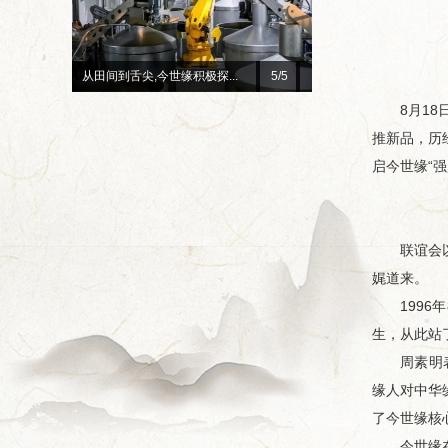
总台×今世缘官宣！李宇春、...
1
/5
赓续红色初心 深耕惠民善
8月18日
推新品，历
启今世缘“
联谊会以“
娓道来。
1996年
生，从此站
周素明表示
缘人对中华
了今世缘核
今世缘在20