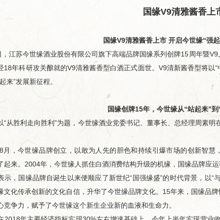
国缘V9清雅酱香上
举...
超级工厂开箱记｜以数智之力...
山海隔不断热爱！国
国缘V9清雅酱香上市 开启今世缘“强起
，江苏今世缘酒业股份有限公司旗下高端品牌国缘系列创牌15周年暨V9
经18年科研攻关酿就的V9清雅酱香型白酒正式面世。V9清新酱香型将以“
强起来”发展新征程。
国缘创牌15年，今世缘从“站起来”到
从胜利走向胜利”为题，今世缘酒业党委书记、董事长、总经理周素明在联
8月，今世缘品牌创立，以敢为人先的胆色和持续引爆市场的创新智慧，
了起来。2004年，今世缘人抓住白酒消费结构升级的机缘，国缘品牌应运
，国缘品牌自诞生以来便顺应了新世纪“国强缘盛”的时代背景，以“与
缘文化传承创新的文化自信，升华了今世缘品牌文化。15年来，国缘品
心竞争力，赋予了今世缘这个新生企业新的血液和生命力。
18年主要经济指标实现30%左右增速基础上，今年上半年实现营业收入30