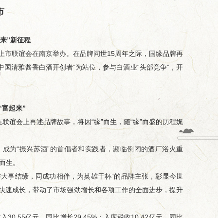
市
缘牵线，...
从田间到舌尖,今世缘积极探...
总台×今世缘
来”新征程
上市联谊会在南京举办。在品牌问世15周年之际，国缘品牌再
中国清雅酱香白酒开创者”为站位，参与白酒业“头部竞争”，开
“富起来”
谊会上再述品牌故事，将因“缘”而生，随“缘”而盛的历程娓
成为“振兴苏酒”的首倡者和实践者，濒临倒闭的酒厂浴火重
而生。
大事结缘，同成功相伴，为英雄干杯”的品牌主张，彰显今世
牌快速成长，带动了市场强劲增长和各项工作的全面进步，提升
.55亿元、同比增长29.45%；入库税收10.42亿元，同比