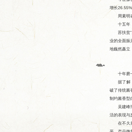
增长26.
周素明表示
十五年，不
苏扶贫“三
业的全面振
地巍然矗立
十年磨一剑
据了解，国
破了传统酱
制约酱香型
吴建峰博士
活的表现与
在不久前中
平，产品微