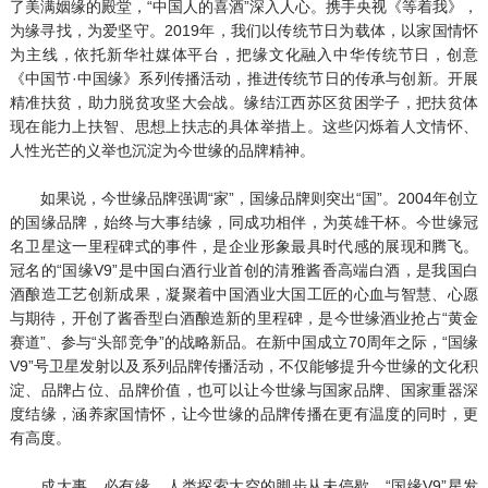
了美满姻缘的殿堂，“中国人的喜酒”深入人心。携手央视《等着我》，
为缘寻找，为爱坚守。2019年，我们以传统节日为载体，以家国情怀
为主线，依托新华社媒体平台，把缘文化融入中华传统节日，创意
《中国节·中国缘》系列传播活动，推进传统节日的传承与创新。开展
精准扶贫，助力脱贫攻坚大会战。缘结江西苏区贫困学子，把扶贫体
现在能力上扶智、思想上扶志的具体举措上。这些闪烁着人文情怀、
人性光芒的义举也沉淀为今世缘的品牌精神。
如果说，今世缘品牌强调“家”，国缘品牌则突出“国”。2004年创立
的国缘品牌，始终与大事结缘，同成功相伴，为英雄干杯。今世缘冠
名卫星这一里程碑式的事件，是企业形象最具时代感的展现和腾飞。
冠名的“国缘V9”是中国白酒行业首创的清雅酱香高端白酒，是我国白
酒酿造工艺创新成果，凝聚着中国酒业大国工匠的心血与智慧、心愿
与期待，开创了酱香型白酒酿造新的里程碑，是今世缘酒业抢占“黄金
赛道”、参与“头部竞争”的战略新品。在新中国成立70周年之际，“国缘
V9”号卫星发射以及系列品牌传播活动，不仅能够提升今世缘的文化积
淀、品牌占位、品牌价值，也可以让今世缘与国家品牌、国家重器深
度结缘，涵养家国情怀，让今世缘的品牌传播在更有温度的同时，更
有高度。
成大事，必有缘。人类探索太空的脚步从未停歇，“国缘V9”星发