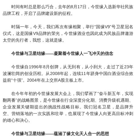
时间有时总是那么巧合，去年的8月17日，今世缘入选新华社民族
品牌工程，开启了品牌建设新的征程。
时隔一年，今天，我们再次有缘相聚，举行“国缘V9”号卫星冠名
仪式，这是国缘V9品牌的荣光，今世缘酒业也因此成为民族品牌遨游
太空的先行者，我想，这就是缘。
今世缘与卫星结缘——凝聚着今世缘人一飞冲天的信念
今世缘自1996年8月创牌，从无到有，从小到大，走过了近23年
波澜壮阔的创业历程。从2008年起，连续11年跻身中国白酒业综合效
益前“十强”。2004年在上交所A股主板上市。
在今年年初的今世缘发展大会上，我们擘画了“奋斗新五年，实现
翻两番”的战略图景，是今世缘在行业深度分化期、消费升级机遇期、
企业发展关键期提出的挑战性战略目标。我们冠名卫星，是品牌升
空、营销落地的一次实践和壮举，也展现了今世缘人向更高目标冲刺
的雄心和决心。
今世缘与卫星结缘——蕴涵了缘文化天人合一的思想