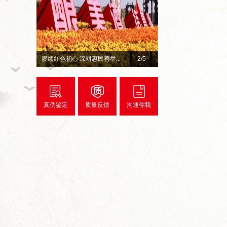
.
山海隔不断热爱！国缘牵线，...
4
/5
从田间到舌尖,今世缘积极
真伪鉴定
质量反馈
沟通你我