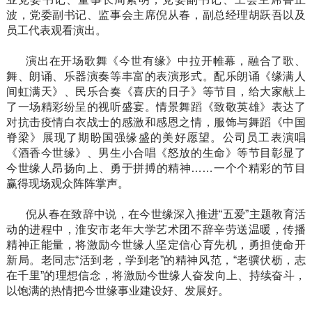
波，党委副书记、监事会主席倪从春，副总经理胡跃吾以及
员工代表观看演出。
演出在开场歌舞《今世有缘》中拉开帷幕，融合了歌、
舞、朗诵、乐器演奏等丰富的表演形式。配乐朗诵《缘满人
间虹满天》、民乐合奏《喜庆的日子》等节目，给大家献上
了一场精彩纷呈的视听盛宴。情景舞蹈《致敬英雄》表达了
对抗击疫情白衣战士的感激和感恩之情，服饰与舞蹈《中国
脊梁》展现了期盼国强缘盛的美好愿望。公司员工表演唱
《酒香今世缘》、男生小合唱《怒放的生命》等节目彰显了
今世缘人昂扬向上、勇于拼搏的精神……一个个精彩的节目
赢得现场观众阵阵掌声。
倪从春在致辞中说，在今世缘深入推进“五爱”主题教育活
动的进程中，淮安市老年大学艺术团不辞辛劳送温暖，传播
精神正能量，将激励今世缘人坚定信心育先机，勇担使命开
新局。老同志“活到老，学到老”的精神风范，“老骥伏枥，志
在千里”的理想信念，将激励今世缘人奋发向上、持续奋斗，
以饱满的热情把今世缘事业建设好、发展好。