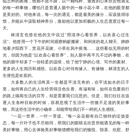
临怎样的困难，他都不急不躁，以一颗纯粹、通透的心来欣赏他遇见
的每一样事物，哪怕只是普通人眼中的一株小花小草，在他的眼里都
是美好的。对他来说，每一次的遇见，都是最美的缘分，应该值得珍
惜，并能从中汲取精神养分，激励他以更加积极的人生态度度过每一
天。
林清玄也曾在他的文中说过“用清净心看世界，以欢喜心过生
活”。他曾用一个下午的时间观察蚂蚁搬家、和闲坐的老人聊天、静静
地看夕阳西下，赏花开花谢、小草在风中摇曳……这些看似无用的时
光，但因为他是“以欢喜心看世界”，别人眼中再平凡不过的事物，在
他的眼中却多了一份轻柔的温情，给了他宁静的心境、写作的素材、
更多的人生阅历和感悟。以欢喜心对待有缘人、有缘物，林清玄的人
生便也是欢喜的。
大多数人的生活终其一生都是平淡无奇的，在平淡如水的日子
里，如何将自己的人生经营得活色生香、有滋有味，如何在负重前行
的路上嗅闻生活的芬芳，却是需要我们沉思的。但是，我们往往在追
逐人生各种目标的时候，容易忽视了生活中一些微不足道的美好事
物，而这些生活中的小确幸，却能带给我们不一样的人生感悟。
“一花一世界，一叶一菩提。”每一朵花都有自己独特的绽放姿
态，每一片叶子也不尽相同，用我们的眼睛去欣赏所能遇见的每一样
美好事物，用心去体验美好事物馈赠给我们的愉悦、惊喜、欣慰、舒