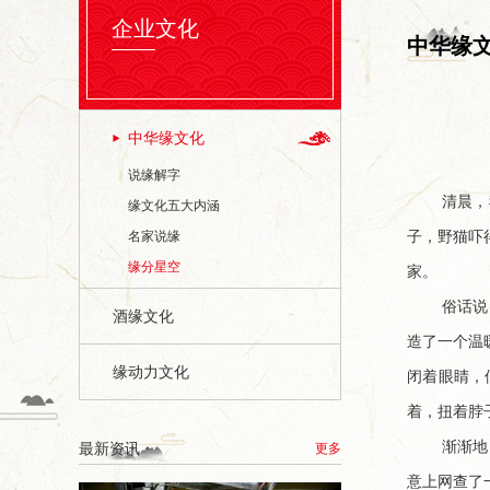
企业文化
中华缘
中华缘文化
说缘解字
清晨，
缘文化五大内涵
名家说缘
子，野猫吓
缘分星空
家。
俗话说
酒缘文化
造了一个温
缘动力文化
闭着眼睛，
着，扭着脖
渐渐地
最新资讯
更多
意上网查了