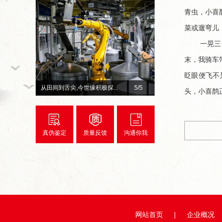
青虫，小喜
菜或遛弯儿
一晃三
末，我骑车
眨眼便飞不
从田间到舌尖,今世缘积极探...
1
/5
总台×今世缘官宣！李宇春、.
头，小喜鹊
真伪鉴定
质量反馈
沟通你我
网站首页
|
企业概况