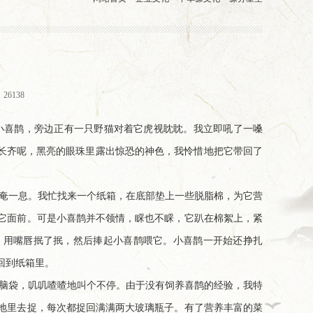
26138
小喜鹊，旁边正有一只野猫对着它虎视眈眈。我立即吼了一嗓
有长齐呢，黑亮的眼珠里露出惊恐的神色，我怜惜地把它带回了
奄一息。我忙找来一个纸箱，在底部垫上一些脱脂棉，为它营
它面前。可是小喜鹊并不领情，睬也不睬，它趴在棉絮上，紧
，用嘴唇抿了抿，然后捧起小喜鹊喂它。小喜鹊一开始还挣扎
回到纸箱里。
脑袋，叽叽喳喳地叫个不停。由于没有饲养喜鹊的经验，我特
地里去捉，每次都捉回满满两大玻璃瓶子。有了营养丰富的菜