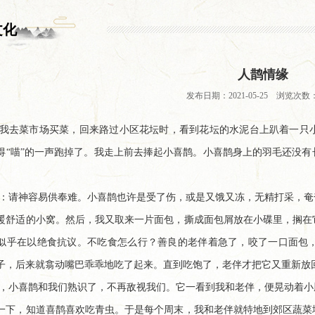
文化
人鹊情缘
发布日期：2021-05-25 浏览次数：
我去菜市场买菜，回来路过小区花坛时，看到花坛的水泥台上趴着一只
得“喵”的一声跑掉了。我走上前去捧起小喜鹊。小喜鹊身上的羽毛还没
：请神容易供奉难。小喜鹊也许是受了伤，或是又饿又冻，无精打采，奄
暖舒适的小窝。然后，我又取来一片面包，撕成面包屑放在小碟里，搁在
似乎在以绝食抗议。不吃食怎么行？善良的老伴着急了，咬了一口面包
子，后来就翕动嘴巴乖乖地吃了起来。直到吃饱了，老伴才把它又重新放
，小喜鹊和我们熟识了，不再敌视我们。它一看到我和老伴，便晃动着小
一下，知道喜鹊喜欢吃青虫。于是每个周末，我和老伴就特地到郊区蔬菜