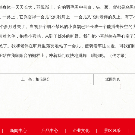
鹊身体一天天长大，羽翼渐丰。它的羽毛黑中带白，头、颈、背都是乌黑
，一路上，它兴奋得一会儿飞到我肩上，一会儿又飞到老伴的头上。有了
个多月过去了。当初那个弱不禁风的小喜鹊已经长成一个能搏击长空的
带着老伴，抱着小喜鹊，来到了郊外的旷野。我们把小喜鹊捧在手心亲了
见了。我和老伴在旷野里落寞地站了一会儿，便骑着车往回走。可我们
..
正站在我家阳台的栅栏上，冲着我们欢快地跳舞、唱歌呢。（佟才录）
上一条：相信缘分
返回列表
|
新闻中心
|
产品中心
|
企业文化
|
景区风采
|