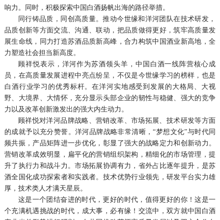
响力。同时，积极探索中国白酒扬帆出海的路径举措。
同行铸品质，同创高质量。推动今世缘和洋河团队在技术研发，
品质创新等方面交流、沟通、联动，把品质做得更好，筑牢高质量发
展生命线，同力打造苏酒品质新高峰，合力构筑中国酒业新高地，全
力塑造社会担当新高度。
顾祥悦表示，洋河作为苏酒领头羊，中国白酒一线阵营核心成
员，在高质量发展进程中亮点纷呈，不仅是今世缘学习的榜样，也是
白酒行业学习的优秀标杆。在洋河实地感受到发展的大格局、大视
野、大境界、大情怀，充分显示头部企业的韧性与稳健、强大的竞争
力以及改革创新激发出的强大内生动力。
顾祥悦对洋河品牌战略、营销改革、市场拓展、技术研发等方面
的成就予以充分赞誉。洋河品牌战略非常清晰，“梦想文化”与时代同
频共振，产品矩阵进一步优化，彰显了强大的战略定力和创新动力。
营销改革成效明显，扁平化的营销组织架构，精细化的市场管理，提
升了执行力和战斗力。市场拓展协调有力，省外占比逐年提升，是苏
酒全国化成功探索者和实践者。技术优势行业领先，研发平台实力雄
厚，技术类人才满天星辰。
这是一个团结奋进的时代，更好的时代，值得更好的你！这是一
个充满机遇挑战的时代，成大事，必有缘！交流中，双方就中国白酒