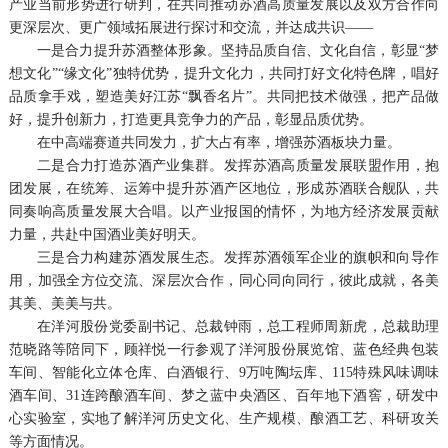
产业当前形势进行研判，在共同推动苏酒高质量发展以及双方合作向
更深层次、更广领域拓展进行探讨和交流，并达成共识——
一是合力提升苏酒整体形象。坚持品质自信、文化自信，彰显“梦
想文化”“缘文化”独特优势，提升文化力，共同打好文化特色牌，唱好
品质拿手戏，塑造美好江苏“飘香名片”。共同把技术做强，把产品做
好，提升创新力，打造更具竞争力的产品，彰显品质优势。
在中高端赛道共同发力，扩大占有率，增强苏酒板块力量。
二是合力打造苏酒产业集群。发挥苏酒高质量发展联盟作用，抱
团发展，在统筹、运筹中提升苏酒产区地位，形成苏酒联合舰队，共
同奏响高质量发展大合唱。以产业报国的情怀，为地方经济发展贡献
力量，共赴中国酒业美好明天。
三是合力构建苏酒发展生态。发挥苏酒领军企业的旗帜和向导作
用，加强全方位交流、深层次合作，同心同向同行，彼此成就，各美
其美、美美与共。
在洋河股份党委副书记、总裁钟雨，总工程师周新虎，总裁助理
范晓路等陪同下，顾祥悦一行参观了洋河股份展览馆、蓝色经典包装
车间、智能化立体仓库、白酒银行、9万吨陶坛库、115特殊风味调味
酒车间、31连跨酿酒车间、梦之蓝中央酒区、百年地下酒窖，研发中
心实验室，实地了解洋河历史文化、生产规模、酿酒工艺、科研攻关
等方面情况。