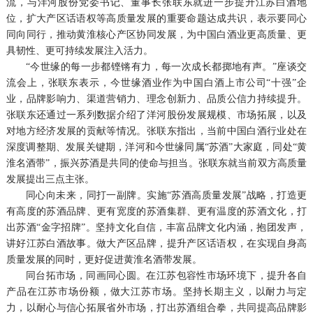
流，与洋河股份党委书记、董事长张联东就进一步提升江苏白酒地
位，扩大产区话语权等高质量发展的重要命题达成共识，表示要同心
同向同行，推动黄淮核心产区协同发展，为中国白酒业更高质量、更
具韧性、更可持续发展注入活力。
“今世缘的每一步都铿锵有力，每一次成长都掷地有声。”座谈交
流会上，张联东表示，今世缘酒业作为中国白酒上市公司“十强”企
业，品牌影响力、渠道营销力、理念创新力、品质公信力持续提升。
张联东还通过一系列数据介绍了洋河股份发展规模、市场拓展，以及
对地方经济发展的贡献等情况。张联东指出，当前中国白酒行业处在
深度调整期、发展关键期，洋河和今世缘同属“苏酒”大家庭，同处“黄
淮名酒带”，振兴苏酒是共同的使命与担当。张联东就当前双方高质量
发展提出三点主张。
同心向未来，同打一副牌。实施“苏酒高质量发展”战略，打造更
有高度的苏酒品牌、更有宽度的苏酒集群、更有温度的苏酒文化，打
出苏酒“金字招牌”。坚持文化自信，丰富品牌文化内涵，抱团发声，
讲好江苏白酒故事。做大产区品牌，提升产区话语权，在实现自身高
质量发展的同时，更好促进黄淮名酒带发展。
同台拓市场，同画同心圆。在江苏包容性市场环境下，提升各自
产品在江苏市场份额，做大江苏市场。坚持长期主义，以耐力与定
力，以耐心与信心拓展省外市场，打出苏酒组合拳，共同提高品牌影