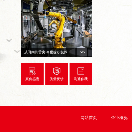
.
从田间到舌尖,今世缘积极探...
5
/5
总台×今世缘官宣！李宇春
真伪鉴定
质量反馈
沟通你我
网站首页
|
企业概况