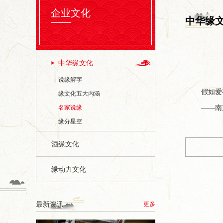
企业文化
中华缘
中华缘文化
说缘解字
假如爱
缘文化五大内涵
名家说缘
——南
缘分星空
酒缘文化
缘动力文化
最新资讯
更多