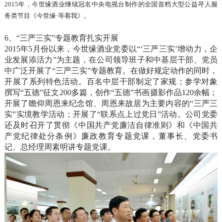
2015年，今世缘酒业继续冠名中央电视台制作的全国首档大型公益寻人服
务类节目《今世缘·等着我》。
6、“三严三实”专题教育扎实开展
2015年5月份以来，今世缘酒业党委以“‘三严三实’增动力，企
业发展添活力”为主题，在公司领导班子和中基层干部、党员
中广泛开展了“三严三实”专题教育。在做好规定动作的同时，
开展了系列特色活动。百名中层干部制定了家规；参学对象
撰写“五德”征文200多篇，创作“五德”书画摄影作品120余幅；
开展了瞻仰周恩来纪念馆、周恩来故居为主要内容的“三严三
实”实境教学活动；开展了“联系点上过党日”活动。公司党委
还及时召开了贯彻《中国共产党廉洁自律准则》和《中国共
产党纪律处分条例》廉政教育专题党课，董事长、党委书
记、总经理周素明讲专题党课。