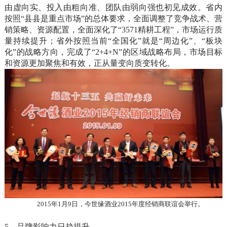
由虚向实、投入由粗向准、团队由弱向强也初见成效。省内
按照“县县是重点市场”的总体要求，全面调整了竞争战术、营
销策略、资源配置，全面深化了“3571精耕工程”，市场运行质
量持续提升；省外按照当前“全国化”就是“周边化”、“板块
化”的战略方向，完成了“2+4+N”的区域战略布局，市场目标
和资源更加聚焦和有效，正从量变向质变转化。
2015年1月9日，今世缘酒业2015年度经销商联谊会举行。
5、品牌影响力日趋提升