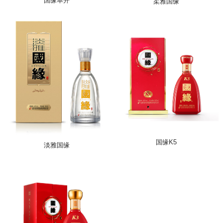
国缘单开
柔雅国缘
国缘K5
淡雅国缘