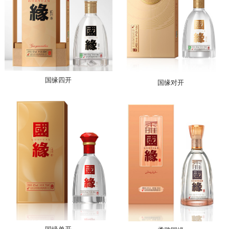
国缘四开
国缘对开