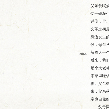
父亲爱喝
便一碟花
过伤，胃
文革之初
身边发生
候，母亲
获敌人一
后来，我
是个大老
来家里吃
糊。父亲
来，父亲
亲也自然
父母同岁