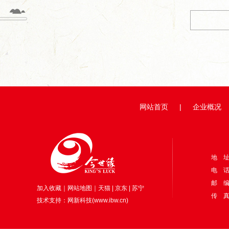
网站首页
|
企业概况
地 
电 话：
邮 编
加入收藏
｜
网站地图
｜
天猫
|
京东
|
苏宁
传 真：
技术支持：
网新科技
(
www.ibw.cn
)