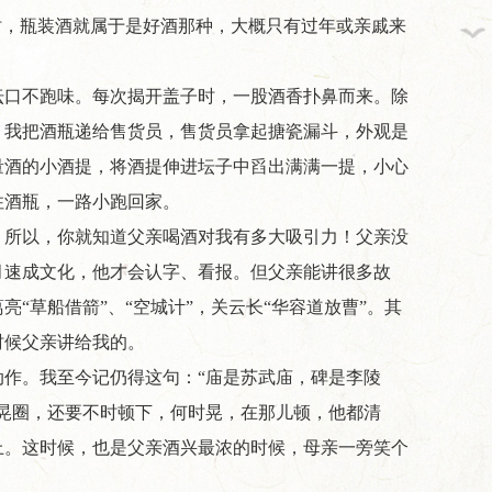
时，瓶装酒就属于是好酒那种，大概只有过年或亲戚来
缘牵线，...
从田间到舌尖,今世缘积极探...
总台×今世缘
坛口不跑味。每次揭开盖子时，一股酒香扑鼻而来。除
，我把酒瓶递给售货员，售货员拿起搪瓷漏斗，外观是
量酒的小酒提，将酒提伸进坛子中舀出满满一提，小心
住酒瓶，一路小跑回家。
。所以，你就知道父亲喝酒对我有多大吸引力！父亲没
月速成文化，他才会认字、看报。但父亲能讲很多故
“草船借箭”、“空城计”，关云长“华容道放曹”。其
时候父亲讲给我的。
作。我至今记仍得这句：“庙是苏武庙，碑是李陵
晃圈，还要不时顿下，何时晃，在那儿顿，他都清
上。这时候，也是父亲酒兴最浓的时候，母亲一旁笑个