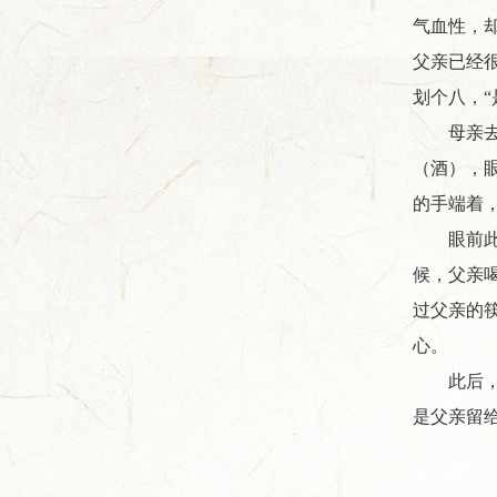
气血性，
父亲已经
划个八，
母亲
（酒），
的手端着
眼前
候，父亲
过父亲的
心。
此后
是父亲留