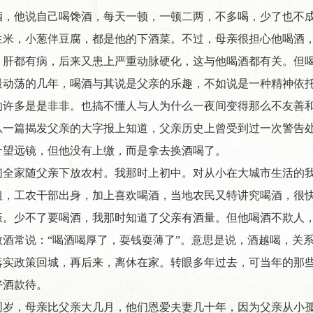
酒，他说自己喝馋酒，每天一顿，一顿二两，不多喝，少了也不
生米，小葱伴豆腐，都是他的下酒菜。不过，母亲很担心他喝酒
、肝都有病，后来又患上严重动脉硬化，这与他喝酒都有关。但
最动荡的几年，喝酒与其说是父亲的乐趣，不如说是一种精神依
的许多是是非非。也搞不懂人与人为什么一夜间变得那么不友善
从一篇揭发父亲的大字报上知道，父亲历史上曾受到过一次警告
个望远镜，但他没有上缴，而是拿去换酒喝了。
们全家随父亲下放农村。我那时上初中。对从小在大城市生活的
粗，工农干部出身，加上喜欢喝酒，当地农民又特讲究喝酒，很
饭。少不了要喝酒，我那时知道了父亲有酒量。但他喝酒不欺人
敬酒常说：“喝酒喝厚了，耍钱耍薄了”。意思是说，酒越喝，关
落实政策回城，再后来，离休在家。转眼多年过去，可当年的那
好酒款待。
，母亲比父亲大几月，他们恩爱夫妻几十年，因为父亲从小孤