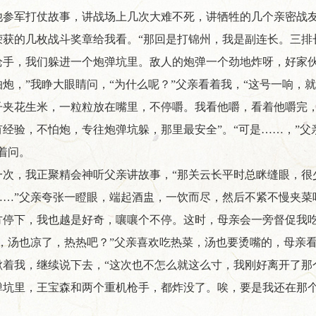
他参军打仗故事，讲战场上几次大难不死，讲牺牲的几个亲密战
荣获的几枚战斗奖章给我看。“那回是打锦州，我是副连长。三排
枪手，我们躲进一个炮弹坑里。敌人的炮弹一个劲地炸呀，好家伙
怕炮，”我睁大眼睛问，“为什么呢？”父亲看着我，“这号一响，
子夹花生米，一粒粒放在嘴里，不停嚼。我看他嚼，看着他嚼完，
有经验，不怕炮，专往炮弹坑躲，那里最安全”。“可是……，”父
着问。
一次，我正聚精会神听父亲讲故事，“那关云长平时总眯缝眼，很
……”父亲夸张一瞪眼，端起酒盅，一饮而尽，然后不紧不慢夹菜
方停下，我也越是好奇，嚷嚷个不停。这时，母亲会一旁督促我
了，汤也凉了，热热吧？”父亲喜欢吃热菜，汤也要烫嘴的，母亲
瞅着我，继续说下去，“这次也不怎么就这么寸，我刚好离开了那
弹坑里，王宝森和两个重机枪手，都炸没了。唉，要是我还在那个