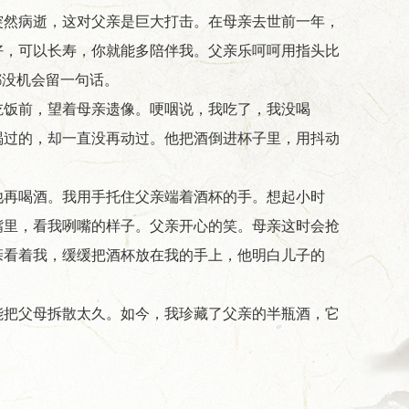
突然病逝，这对父亲是巨大打击。在母亲去世前一年，
好，可以长寿，你就能多陪伴我。父亲乐呵呵用指头比
都没机会留一句话。
吃饭前，望着母亲遗像。哽咽说，我吃了，我没喝
喝过的，却一直没再动过。他把酒倒进杯子里，用抖动
他再喝酒。我用手托住父亲端着酒杯的手。想起小时
嘴里，看我咧嘴的样子。父亲开心的笑。母亲这时会抢
亲看着我，缓缓把酒杯放在我的手上，他明白儿子的
能把父母拆散太久。如今，我珍藏了父亲的半瓶酒，它