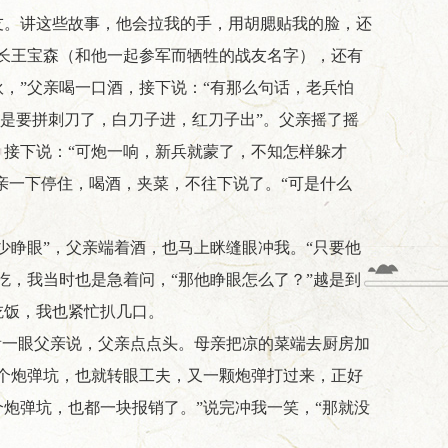
友。讲这些故事，他会拉我的手，用胡腮贴我的脸，还
长王宝森（和他一起参军而牺牲的战友名字），还有
，”父亲喝一口酒，接下说：“有那么句话，老兵怕
就是要拼刺刀了，白刀子进，红刀子出”。父亲摇了摇
接下说：“可炮一响，新兵就蒙了，不知怎样躲才
亲一下停住，喝酒，夹菜，不往下说了。“可是什么
少睁眼”，父亲端着酒，也马上眯缝眼冲我。“只要他
吃，我当时也是急着问，“那他睁眼怎么了？”越是到
吃饭，我也紧忙扒几口。
看一眼父亲说，父亲点点头。母亲把凉的菜端去厨房加
个炮弹坑，也就转眼工夫，又一颗炮弹打过来，正好
炮弹坑，也都一块报销了。”说完冲我一笑，“那就没