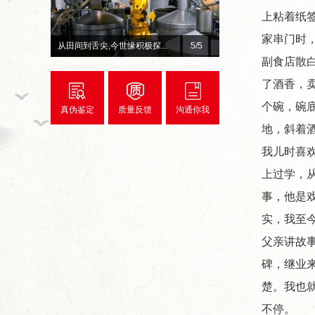
上粘着纸
家串门时
总台×今世缘官宣！李宇春、...
1
/5
赓续红色初心 深耕惠民善
副食店散
了酒香，
个碗，碗
真伪鉴定
质量反馈
沟通你我
地，斜着
我儿时喜
上过学，
事，他是戏
实，我至
父亲讲故
碑，继业
楚。我也
不停。