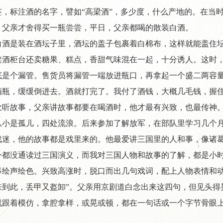
签，标注酒的名字，譬如“高梁酒”，多少度，什么产地的。在当
，父亲才舍得买一瓶尝尝，平日，父亲都喝的散装白酒。
举...
超级工厂开箱记｜以数智之力...
山海隔不断热爱！国
白酒是装在酒坛子里，酒坛的盖子包裹着白棉布，这样就能盖住
卖酒柜台还卖糖果、糕点，香甜气味混在一起，十分诱人。这时
底是个漏管。售货员将漏管一端放进瓶口，再拿起一个盛二两容
酒瓶，缓缓倒进去。酒就打完了。我付了酒钱，大概几毛钱，握
欢听故事，父亲讲故事都要在喝酒时，他才最有兴致，也最传神
从小是孤儿，四处流浪。后来参加了解放军，在部队里学习几个
迷，他的故事都是戏里来的。他最爱讲三国里的人和事，像诸葛亮
今都没通读过三国演义，而我对三国人物和故事的了解，都是小
事绘声绘色。兴致高涨时，脱口而出几句戏词，配上人物表情和动
来到此，丢甲又盔卸”。父亲用京剧道白念出来这四句，但见头得
就跟着模仿，拿腔拿样，或晃或顿，都在一句话或一个字节骨眼