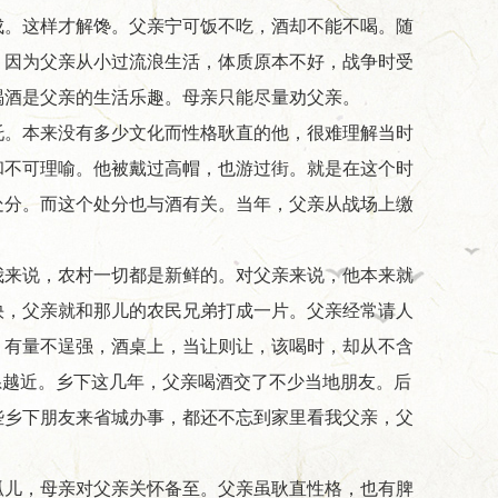
成。这样才解馋。父亲宁可饭不吃，酒却不能不喝。随
，因为父亲从小过流浪生活，体质原本不好，战争时受
喝酒是父亲的生活乐趣。母亲只能尽量劝父亲。
托。本来没有多少文化而性格耿直的他，很难理解当时
和不可理喻。他被戴过高帽，也游过街。就是在这个时
处分。而这个处分也与酒有关。当年，父亲从战场上缴
我来说，农村一切都是新鲜的。对父亲来说，他本来就
快，父亲就和那儿的农民兄弟打成一片。父亲经常请人
，有量不逞强，酒桌上，当让则让，该喝时，却从不含
系越近。乡下这几年，父亲喝酒交了不少当地朋友。后
些乡下朋友来省城办事，都还不忘到家里看我父亲，父
儿，母亲对父亲关怀备至。父亲虽耿直性格，也有脾