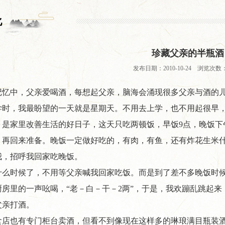
化
珍藏父亲的半瓶酒
发布日期：2010-10-24 浏览次数：
记忆中，父亲爱喝酒，每想起父亲，脑海会涌现很多父亲与酒的
学时，我最盼望的一天就是星期天。不用去上学，也不用起很早
，是家里改善生活的好日子，这天只吃两顿饭，早饭9点，晚饭下
，再回来准备。晚饭一定做好吃的，有肉，有鱼，还有炸花生米
我，招呼我回家吃晚饭。
什么时候了，不用等父亲喊我回家吃饭。而是到了差不多晚饭时
厨房里的一声吆喝，“老－白－干－2两”，于是，我欢蹦乱跳起
父亲打酒。
食店也有专门柜台卖酒，但看不到像现在这样多的琳琅满目瓶装