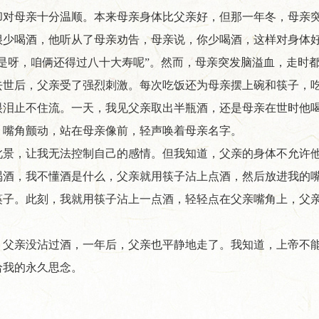
却对母亲十分温顺。本来母亲身体比父亲好，但那一年冬，母亲
很少喝酒，他听从了母亲劝告，母亲说，你少喝酒，这样对身体
“是呀，咱俩还得过八十大寿呢”。然而，母亲突发脑溢血，走时
去世后，父亲受了强烈刺激。每次吃饭还为母亲摆上碗和筷子，
眼泪止不住流。一天，我见父亲取出半瓶酒，还是母亲在世时他
，嘴角颤动，站在母亲像前，轻声唤着母亲名字。
此景，让我无法控制自己的感情。但我知道，父亲的身体不允许
喝酒，我不懂酒是什么，父亲就用筷子沾上点酒，然后放进我的
筷子。此刻，我就用筷子沾上一点酒，轻轻点在父亲嘴角上，父
，父亲没沾过酒，一年后，父亲也平静地走了。我知道，上帝不
给我的永久思念。