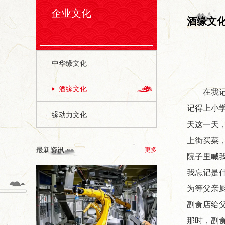
企业文化
酒缘文
中华缘文化
酒缘文化
在我
记得上小
缘动力文化
天这一天
上街买菜
最新资讯
更多
院子里喊
我忘记是
为等父亲
副食店给
那时，副