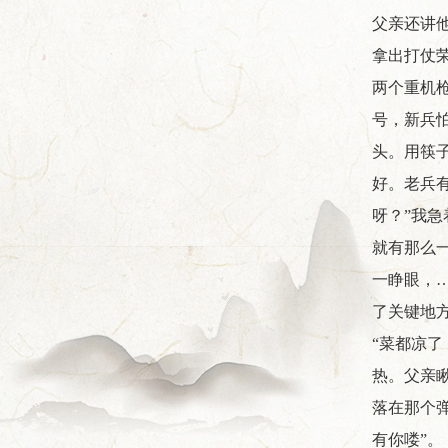
父亲还讲
拿出打仗
两个重机
号，新兵
头。用筷
好。老兵
呀？”我急
就有那么
一睁眼，
了关键地
“菜都凉
热。父亲
落在那个
有你喽”。