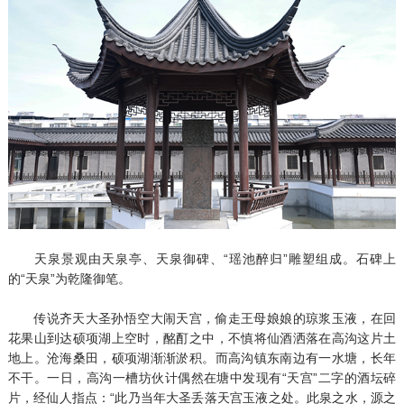
天泉景观由天泉亭、天泉御碑、“瑶池醉归”雕塑组成。石碑上
的“天泉”为乾隆御笔。
传说齐天大圣孙悟空大闹天宫，偷走王母娘娘的琼浆玉液，在回
花果山到达硕项湖上空时，酩酊之中，不慎将仙酒洒落在高沟这片土
地上。沧海桑田，硕项湖渐渐淤积。而高沟镇东南边有一水塘，长年
不干。一日，高沟一槽坊伙计偶然在塘中发现有“天宫”二字的酒坛碎
片，经仙人指点：“此乃当年大圣丢落天宫玉液之处。此泉之水，源之