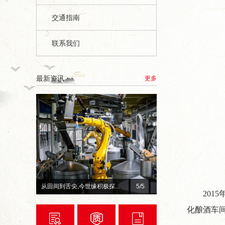
交通指南
联系我们
最新资讯
更多
总台×今世缘官宣！李宇春、...
1
/5
赓续红色初心 深耕惠民善
2015
化酿酒车