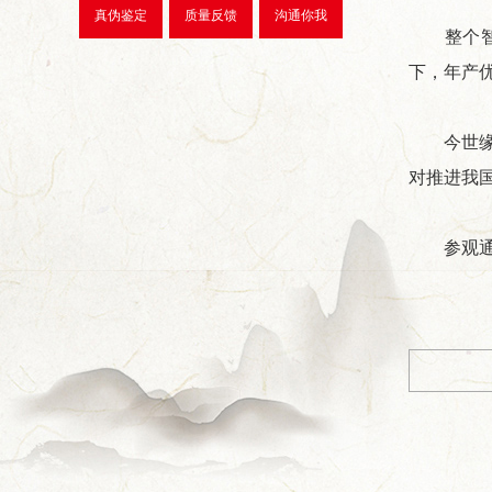
真伪鉴定
质量反馈
沟通你我
整个智能化
下，年产优
今世缘智
对推进我
参观通道