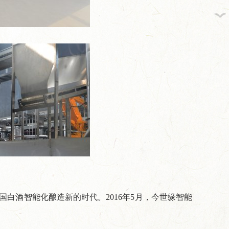
缘牵线，...
从田间到舌尖,今世缘积极探...
总台×今世缘
白酒智能化酿造新的时代。2016年5月，今世缘智能