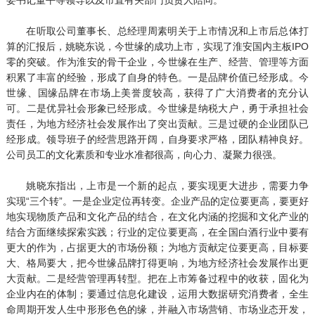
在听取公司董事长、总经理周素明关于上市情况和上市后总体打
算的汇报后，姚晓东说，今世缘的成功上市，实现了淮安国内主板IPO
零的突破。作为淮安的骨干企业，今世缘在生产、经营、管理等方面
积累了丰富的经验，形成了自身的特色。一是品牌价值已经形成。今
世缘、国缘品牌在市场上美誉度较高，获得了广大消费者的充分认
可。二是优异社会形象已经形成。今世缘是纳税大户，勇于承担社会
责任，为地方经济社会发展作出了突出贡献。三是过硬的企业团队已
经形成。领导班子的经营思路开阔，自身要求严格，团队精神良好。
公司员工的文化素质和专业水准都很高，向心力、凝聚力很强。
姚晓东指出，上市是一个新的起点，要实现更大进步，需要力争
实现“三个转”。一是企业定位再转变。企业产品的定位要更高，要更好
地实现物质产品和文化产品的结合，在文化内涵的挖掘和文化产业的
结合方面继续探索实践；行业的定位要更高，在全国白酒行业中要有
更大的作为，占据更大的市场份额；为地方贡献定位要更高，目标要
大、格局要大，把今世缘品牌打得更响，为地方经济社会发展作出更
大贡献。二是经营管理再转型。把在上市筹备过程中的收获，固化为
企业内在的体制；要通过信息化建设，运用大数据研究消费者，全生
命周期开发人生中形形色色的缘，并融入市场营销、市场业态开发，