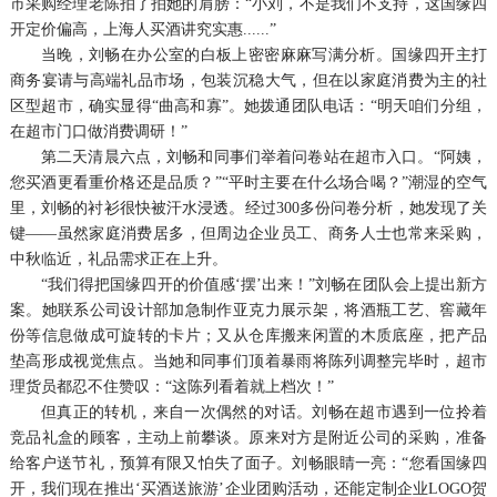
市采购经理老陈拍了拍她的肩膀：“小刘，不是我们不支持，这国缘四
开定价偏高，上海人买酒讲究实惠......”
当晚，刘畅在办公室的白板上密密麻麻写满分析。国缘四开主打
商务宴请与高端礼品市场，包装沉稳大气，但在以家庭消费为主的社
区型超市，确实显得“曲高和寡”。她拨通团队电话：“明天咱们分组，
在超市门口做消费调研！”
第二天清晨六点，刘畅和同事们举着问卷站在超市入口。“阿姨，
您买酒更看重价格还是品质？”“平时主要在什么场合喝？”潮湿的空气
里，刘畅的衬衫很快被汗水浸透。经过300多份问卷分析，她发现了关
键——虽然家庭消费居多，但周边企业员工、商务人士也常来采购，
中秋临近，礼品需求正在上升。
“我们得把国缘四开的价值感‘摆’出来！”刘畅在团队会上提出新方
案。她联系公司设计部加急制作亚克力展示架，将酒瓶工艺、窖藏年
份等信息做成可旋转的卡片；又从仓库搬来闲置的木质底座，把产品
垫高形成视觉焦点。当她和同事们顶着暴雨将陈列调整完毕时，超市
理货员都忍不住赞叹：“这陈列看着就上档次！”
但真正的转机，来自一次偶然的对话。刘畅在超市遇到一位拎着
竞品礼盒的顾客，主动上前攀谈。原来对方是附近公司的采购，准备
给客户送节礼，预算有限又怕失了面子。刘畅眼睛一亮：“您看国缘四
开，我们现在推出‘买酒送旅游’企业团购活动，还能定制企业LOGO贺