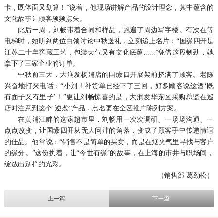
卡，既体面又划算！”说着，他现场讲解产品的设计理念，其中蕴含的
文化故事让顾客频频点头。
此后一周，刘畅带着合同和样品，跑遍了周边写字楼。有次在等
电梯时，她听到两位白领讨论中秋送礼，立刻递上名片：“国缘四开是
江苏二十年窖藏工艺，包装大气又有文化底蕴......”凭借这股韧劲，她
拿下了三家企业的订单。
中秋前三天，大润发杨浦店的国缘四开展架前挤满了顾客。老陈
兴奋地打来电话：“小刘！补货单已经下了三回，好多顾客说这酒‘既
有面子又有里子’！”更让刘畅惊喜的是，大润发华东区采购总监在巡
店时注意到这个“逆袭”产品，点名要在全区推广陈列方案。
在黄浦江畔的这家超市里，刘畅用一次次调研、一场场沟通、一
点点改变，让国缘四开从无人问津的角落，变成了顾客手中传递情谊
的佳品。他常说：“销售不是简单的买卖，而是在烟火气里寻找与客户
的缘分。”这份执着，让“今世有缘”的故事，在上海的市井与职场间，
绽放出别样的光彩。
（销售部 葛劲松）
上一篇
下一篇