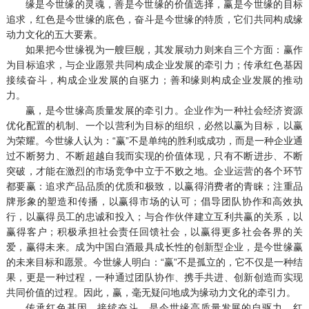
缘是今世缘的灵魂，善是今世缘的价值选择，赢是今世缘的目标
追求，红色是今世缘的底色，奋斗是今世缘的特质，它们共同构成缘
动力文化的五大要素。
如果把今世缘视为一艘巨舰，其发展动力则来自三个方面：赢作
为目标追求，与企业愿景共同构成企业发展的牵引力；传承红色基因
接续奋斗，构成企业发展的自驱力；善和缘则构成企业发展的推动
力。
赢，是今世缘高质量发展的牵引力。企业作为一种社会经济资源
优化配置的机制、一个以营利为目标的组织，必然以赢为目标，以赢
为荣耀。今世缘人认为：“赢”不是单纯的胜利或成功，而是一种企业通
过不断努力、不断超越自我而实现的价值体现，只有不断进步、不断
突破，才能在激烈的市场竞争中立于不败之地。企业运营的各个环节
都要赢：追求产品品质的优质和极致，以赢得消费者的青睐；注重品
牌形象的塑造和传播，以赢得市场的认可；倡导团队协作和高效执
行，以赢得员工的忠诚和投入；与合作伙伴建立互利共赢的关系，以
赢得客户；积极承担社会责任回馈社会，以赢得更多社会各界的关
爱，赢得未来。成为中国白酒最具成长性的创新型企业，是今世缘赢
的未来目标和愿景。今世缘人明白：“赢”不是孤立的，它不仅是一种结
果，更是一种过程，一种通过团队协作、携手共进、创新创造而实现
共同价值的过程。因此，赢，毫无疑问地成为缘动力文化的牵引力。
传承红色基因、接续奋斗，是今世缘高质量发展的自驱力。红