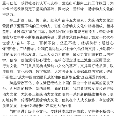
重与信任，获得社会的认可与支持，营造出积极向上的工作氛围，为
企业长远发展奠定了坚实的基础。因此说，善和缘，是缘动力文化的
推动力。
综上所述，缘、善、赢、红色和奋斗五大要素，为缘动力文化运
营提供了源源不竭的三大动力。它们在缘动力文化中相辅相成、相得
益彰。通过追求“赢”的目标，激发我们的无限潜能与创造力，牵动企业
在市场竞争中不断取得新的突破；通过传承红色基因，激发一代代今
世缘人“奋斗”不止，百折不挠，坚忍不拔，砥砺前行；通过心
怀“善”念，广结善缘，让我们赢得他人和社会的信任与支持，推动着企
业的长远可持续发展。以三大动力为前提，缘动力文化拥有自己的哲
学、使命、价值观等核心理念。在核心理念基础上派生出应用理念、
行为文化。它们又共同构成缘动力文化的基石，支撑着打造品牌、以
质取胜、文化营销、数字赋能、人才强企五大基础战略的实施，进而
不断推进“成为中国白酒最具成长性的创新型企业”企业愿景的实现。
跨越营收百亿，今世缘已经站上中国白酒业一个相当高的竞技平
台。面对新的形势、新的环境、新的目标，我们要继续发展和践行缘
动力文化，尤其要正视缘动力文化面临的一系列新的挑战和考验，更
好地传承、传播和弘扬缘动力文化，使其在个人成长修炼、今世缘高
质量发展、社会和谐进步中发挥更大的作用。
与时俱进升级企业文化。要继续赓续红色血脉，坚持并不断强化