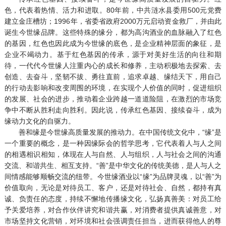
色，代表着热情、活力和进取。80年前，中共涟水县委用500元党费
建立金庄槽坊；1996年，省委省政府2000万元启动资金救厂，并由此
诞生今世缘品牌。这些特殊的缘分，都为高沟酒业的血脉融入了红色
的基因，红色也因此成为今世缘的底色，是企业精神层面的象征，是
企业不竭动力。基于红色基因的传承，源于对美好生活的向往和期
待，一代代今世缘人注重内心的成长和修养，主动积极地去探索、去
创造、去奋斗，坚韧不拔、勇往直前，追求卓越、缘结天下，用自己
的行动去影响和改变周围的环境，在实现个人价值的同时，促进组织
的发展、社会的进步，推动着企业跨越一道道险阻，在激烈的市场竞
争中不断从胜利走向胜利。因此说，传承红色基因、接续奋斗，成为
缘动力文化的自驱力。
善和缘是今世缘高质量发展的推动力。在中国传统文化中，“缘”是
一个重要的概念，是一种因缘际会的哲学思考，它代表着人与人之间
的相遇相识相知，体现在人与自然、人与组织，人与社会之间的沟通
交流、和谐共生、相互支持。“善”是中华文化的传统美德，是人与人之
间情感能够顺畅交流的纽带。今世缘酒业以“缘”为品牌灵魂，以“善”为
价值取向，无论是对待员工、客户，还是对待社会、自然，都持有真
诚、负责任的态度，持续不懈地传播缘文化，弘扬真善美：对员工给
予关爱培养，对合作伙伴讲究和谐共赢，对消费者提供真诚善意，对
市场坚持文化营销，对环境和社会强调责任担当，进而获得他人的尊