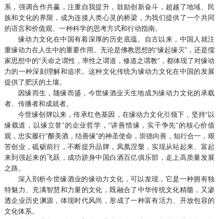
系，强调合作共赢，注重自我提升，鼓励创新奋斗，超越了地域、民
族和文化的界限，成为连接人类心灵的桥梁，为我们提供了一个共同
的语言和价值观、一种科学的思考方式和行动指南。
缘动力文化在中国有着深厚的历史底蕴。自古以来，中国人就注
重缘动力在人生中的重要作用。无论是佛教思想的“缘起缘灭”，还是儒
家思想中的“天命之谓性，率性之谓道，修道之谓教”，都体现了对缘动
力的一种深刻理解和追求。这种文化传统为缘动力文化在中国的发展
提供了肥沃的土壤。
因缘而生，随缘而盛，今世缘酒业天生地成为缘动力文化的承载
者、传播者和成就者。
今世缘创牌以来，传承红色基因，在缘动力文化引领下，坚持“以
缘载道，以缘立誉”的企业哲学，“讲善惜缘，实干争先”的核心价值
观，忠实履行
“酿美酒，结善缘”的神圣使命，崇德向善，知行合一，艰
苦创业，砥砺前行，不断提升品牌，凤凰涅槃，实现从站起来、富起
来到强起来的飞跃，成功跻身中国白酒百亿俱乐部，走上高质量发展
之路。
深入剖析今世缘酒业的缘动力文化，可以发现，它是一种拥有独
特魅力、充满智慧和力量的文化，既融合了中华传统文化精髓，又渗
透企业历史渊源，体现时代风尚，形成了一种富有活力、开放包容的
文化体系。