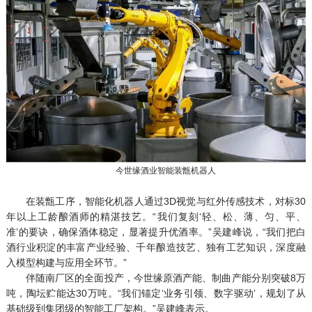
今世缘酒业智能装甑机器人
在装甑工序，智能化机器人通过3D视觉与红外传感技术，对标30
年以上工龄酿酒师的精湛技艺。“我们复刻‘轻、松、薄、匀、平、
准’的要诀，确保酒体稳定，显著提升优酒率。”吴建峰说，“我们把白
酒行业积淀的丰富产业经验、千年酿造技艺、独有工艺知识，深度融
入模型构建与应用全环节。”
伴随南厂区的全面投产，今世缘原酒产能、制曲产能分别突破8万
吨，陶坛贮能达30万吨。“我们锚定‘业务引领、数字驱动’，规划了从
基础级到集团级的智能工厂架构。”吴建峰表示。