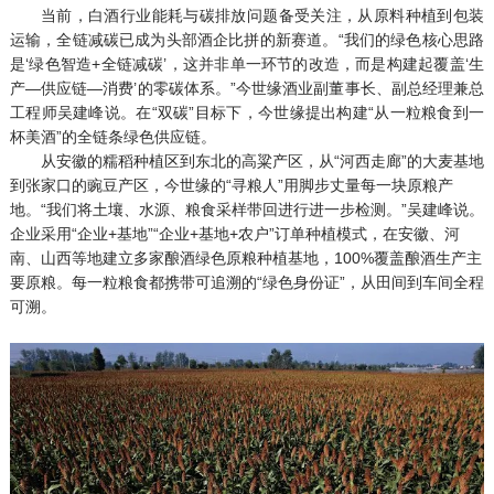
当前，白酒行业能耗与碳排放问题备受关注，从原料种植到包装
运输，全链减碳已成为头部酒企比拼的新赛道。“我们的绿色核心思路
是‘绿色智造+全链减碳’，这并非单一环节的改造，而是构建起覆盖‘生
产—供应链—消费’的零碳体系。”今世缘酒业副董事长、副总经理兼总
工程师吴建峰说。在“双碳”目标下，今世缘提出构建“从一粒粮食到一
杯美酒”的全链条绿色供应链。
从安徽的糯稻种植区到东北的高粱产区，从“河西走廊”的大麦基地
到张家口的豌豆产区，今世缘的“寻粮人”用脚步丈量每一块原粮产
地。“我们将土壤、水源、粮食采样带回进行进一步检测。”吴建峰说。
企业采用“企业+基地”“企业+基地+农户”订单种植模式，在安徽、河
南、山西等地建立多家酿酒绿色原粮种植基地，100%覆盖酿酒生产主
要原粮。每一粒粮食都携带可追溯的“绿色身份证”，从田间到车间全程
可溯。