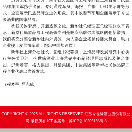
品牌集团军携手出征。专列通过车身、海报、广播、LED显示屏等形
式，全面展示民族品牌企业的形象。其中以整节车厢全面展示了今世
缘酒业的国缘品牌。
承载民族梦想，开启逐梦之旅。新华社总经理室总经理张永平表
示，新华社民族品牌工程高铁专列是响应品牌强国战略的创新举措。
我们将充分整合新华社内外资源，为入选企业搭起传播大舞台，助力
企业驶上发展快车道，跑出中国加速度！
新华社上海分社社长、党组书记姜微，上海品牌发展研究中心执
行主任姜卫红，今世缘酒业上海营销中心副经理严志成以及茅台集
团、泸州老窖、格力集团、月星集团、中盐集团等新华社民族品牌工
程企业代表出席首发式。
（程梦宇 严志成）
COPYRIGHT © 2025 ALL RIGHTS RESERVED 江苏今世缘酒业股份有限公
司 版权所有 ICP备案号：
苏ICP备10206156号-3