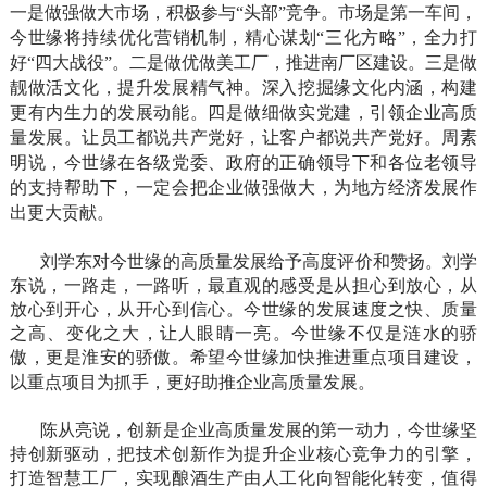
一是做强做大市场，积极参与
“头部”竞争。市场是第一车间，
今世缘将持续优化营销机制，精心谋划“三化方略”，全力打
好“四大战役”。二是做优做美工厂，推进南厂区建设。三是做
靓做活文化，提升发展精气神。深入挖掘缘文化内涵，构建
更有内生力的发展动能。四是做细做实党建，引领企业高质
量发展。让员工都说共产党好，让客户都说共产党好。周素
明说，今世缘在各级党委、政府的正确领导下和各位老领导
的支持帮助下，一定会把企业做强做大，为地方经济发展作
出更大贡献。
刘学东对今世缘的高质量发展给予高度评价和赞扬。刘学
东说，一路走，一路听，最直观的感受是从担心到放心，从
放心到开心，从开心到信心。今世缘的发展速度之快、质量
之高、变化之大，让人眼睛一亮。今世缘不仅是涟水的骄
傲，更是淮安的骄傲。希望今世缘加快推进重点项目建设，
以重点项目为抓手，更好助推企业高质量发展。
陈从亮说，创新是
企业高质量
发展的
第一
动力，今世缘坚
持创新驱动，把技术创新作为提升企业核心竞争力的引擎，
打造智慧工厂，实现酿酒生产由人工化向智能化转变，值得