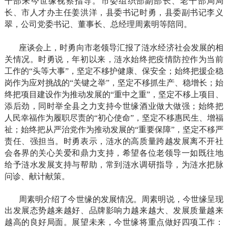
干部来今世缘视察指导。市委组织部副部长、老干部局局
长、市人才办主任姜洪洋，县委书记时勇，县委副书记李义
翠，公司党委书记、董事长、总经理周素明等
陪同。
座谈会上，时勇向市老领导汇报了涟水经济社会发展的相
关情况。时勇说，年初以来，涟水始终把疫情防控作为当前
工作的
“头等大事”，坚定不移护健康、保安全；始终把援企稳
岗作为应对挑战的“关键之举”，坚定不移抓生产、稳增长；始
终把项目建设作为推动发展的“重中之重”，坚定不移上项目、
添后劲，同时举全县之力支持今世缘酒业做大做强；始终把
人民幸福作为履职尽责的“初心使命”，坚定不移惠民生、增福
祉；始终把从严治党作为推动发展的“重要保障”，坚定不移严
责任、强担当。时勇表示，涟水的高质量跨越发展离不开社
会各界的关心关爱和鼎力支持，希望各位老领导一如既往地
给予涟水发展支持与帮助，常到涟水调研指导，为涟水把脉
问诊、献计献策。
周素明介绍了今世缘的发展情况。周素明说，今世缘呈现
出发展态势越来越好、品牌影响力越来越大、发展质量越来
越高的良好局面。
展望未来
，今世缘将重点做好四项工作：